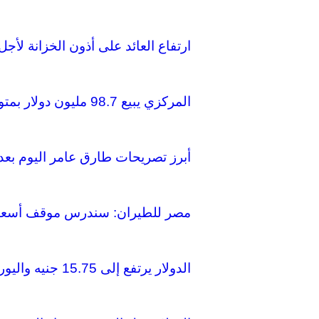
ارتفاع العائد على أذون الخزانة لأجل ع
المركزي يبيع 98.7 مليون دولار بمتوسط 14.6 جنيه في عطاء اليوم
أبرز تصريحات طارق عامر اليوم بعد ق
مصر للطيران: سندرس موقف أسعار ال
الدولار يرتفع إلى 15.75 جنيه واليورو يصل إلى 17.5 في بنك مصر