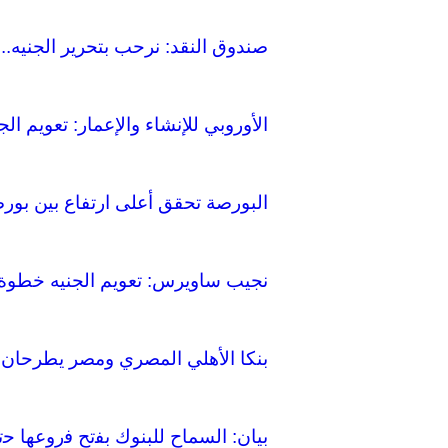
صندوق النقد: نرحب بتحرير الجنيه..
الأوروبي للإنشاء والإعمار: تعويم ال
البورصة تحقق أعلى ارتفاع بين بورصا
نجيب ساويرس: تعويم الجنيه خطوة 
بنكا الأهلي المصري ومصر يطرحان شهادتي
بيان: السماح للبنوك ﺑﻔﺗﺢ ﻓروﻋﻬﺎ ﺣﺗﻰ اﻟﺳﺎعة 9 مساء وفي