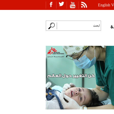
English V
ة