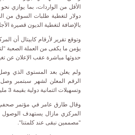
دولار لتغطية طلبات السوق من العم
بالإضافة لتغطية الديون قصيرة الأجل
وتوقع تقرير لأرقام كابيتال أن ال
يؤمن ما يكفى من العملة الصعبة "لتل
حدوثها مباشرة عقب الإعلان عن تغي
ولم يعلن بعد المستوى الذي وصل إ
وتسهيلات ائتمانية دولية بقيمة 3 مليارات دولار.
وقال طارق عامر في مؤتمر صحفي م
"مصممين نبقى عند كلمتنا".