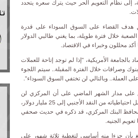
ة، إلى نظام التعويم الحر حيث يترك سعره يتحدد
ات.
 هدف القضاء على السوق السوداء على قدرة
لصعبة خلال فترة طويلة، بما يغني طالبي الدولار
أكد محللون وخبراء في الاقتصاد.
د بالجامعة الأمريكية، "إذا لم توجد إتاحة للعملات
نوك وصرافات خلال الفترة المقبلة.. سيتم اللجوء
ى العملة.. وبالتالي لن تختفي السوق السوداء".
فق على مدار الشهر الماضي على أن المركزي لن
يُقدم على خطوة التعويم قبل أن تصل احتياطياته من النقد الأجنبي إلى 25 مليار دولار،
 محافظ البنك المركزي، قد ذكره في حديث صحفي
تعويم الجنيه.
غ بأن جزءا منه أساسي لتغطية ثلاثة شهور على