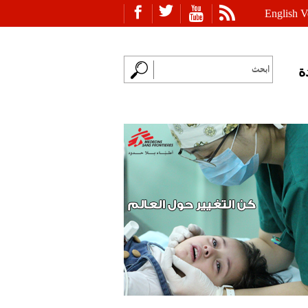
English V
ة