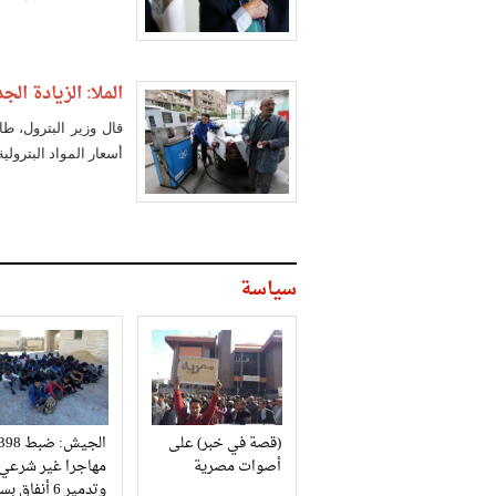
الملا: الزيادة الجديد
قال وزير البترول، ط
أسعار المواد البترولية ستوفر 22
سياسة
(قصة في خبر) على
الجيش: ضبط 98
أصوات مصرية
مهاجرا غير شرعي
وتدمير 6 أنفاق بسيناء