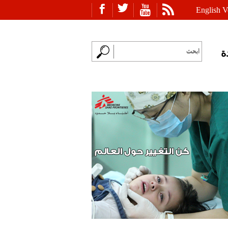
English V
ة