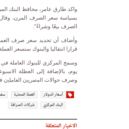
واكد طارق عامر، محافظ البنك المر
بسياسة سعر الصرف المرن، وقال إ
الصرف بيعًا وشراءً".
قرارا انتقاليا والبنوك ستسعر العملة 
وسمح المركزي للبنوك العاملة في 
يوم، بالإضافة إلى العطلة الاسبوع
وﺻرف ﺣواﻻت اﻟﻣﺻرﯾﯾن اﻟﻌﺎﻣﻠﯾن في
أسعار الدولار
العملة المحلية
سعر
البنك المركزي
شركات الصرافة
الاخبار المتعلقة