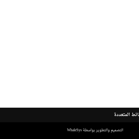
ئط المتعددة
التصميم والتطوير بواسطة WhaleSys