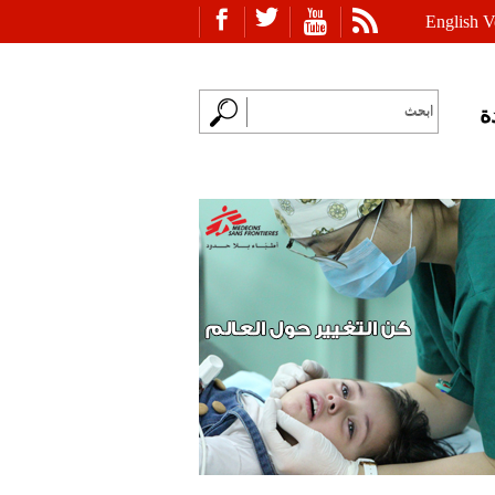
English V
ة