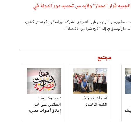
جنيه قرار "ممتاز" ولابد من تحديد دور الدولة في
صف ساويرس، الرئيس غير التنفيذي لشركة أوراسكوم كونستراكشن،
"ممتاز"وسيؤدي إلى "فتح شرايين الاقتصاد".
مجتمع
3
أصوات مصرية..
"خسارة" تجمع
الكلمة الأخيرة
المعلقين على خبر
إغلاق أصوات مصرية