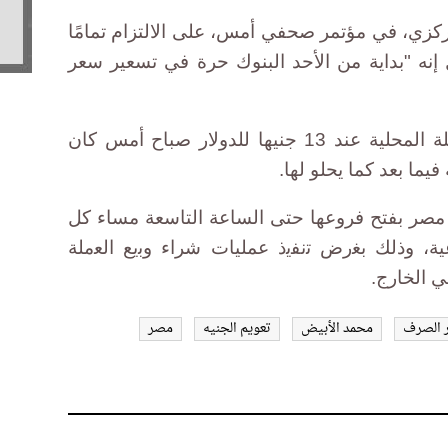
كزي، في مؤتمر صحفي أمس، على الالتزام تمامًا
نه "بداية من الأحد البنوك حرة في تسعير سعر
وأضاف أن تحديد سعر صرف العملة المحلية عند 13 جنيها للدولار صباح أمس كان
فيما بعد كما يحلو لها.
مصر بفتح فروعها حتى الساعة التاسعة مساء كل
ية، وذلك ﺑﻐرض ﺗﻧﻔﯾذ عمليات شراء وﺑﯾﻊ اﻟﻌﻣﻠﺔ
 الخارج.
 الصرف
محمد الأبيض
تعويم الجنيه
مصر