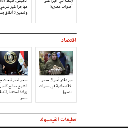
(قصة في خبر) على
الجيش: ضبط 98
أصوات مصرية
مهاجرا غير شرعي
وتدمير 6 أنفاق بسيناء
اقتصاد
من دفتر أحوال مصر
سحر نصر تبحث مع
الاقتصادية في سنوات
الشيخ صالح كامل
التحول
زيادة استثماراته 
مصر
تعليقات الفيسبوك