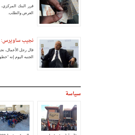
قرر البنك المركزي، 
العرض والطلب.
نجيب ساويرس: تع
قال رجل الأعمال، نج
الجنبه اليوم إنه "خطو
سياسة