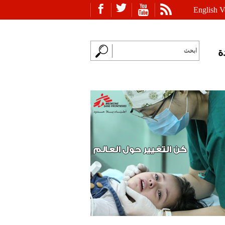
English V
ة