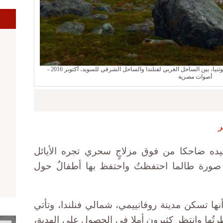
ا
نظرة من شاطيء مدينة فآسا الفنلندية على خليح بوثنيا، بين الساحل الغربي لفنلندا والساحل الشرقي للسويد، أكتوبر 2016 -
أصوات مصرية
ر
بيده ضاحكا من فوق مزلاجٍ سحري تجره الأيائل
. صورة طالما احتفظتُ واحتفظ بها أطفالٌ حول
نها تسكن مدينة روفانييمي، شمالي فنلندا، وتأتي
تظرتُها وانتظر كثيرون أملا في الحصول على الهدية،