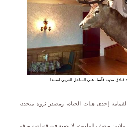
فنادق مدينة فآسا، على الساحل الغربي لفنلندا
القمامة إحدى هبات الحياة، ومصدر ثروة متجدد،
ة ملايين ونصف المليون، لا تضيع فيه قصاصة ورق،