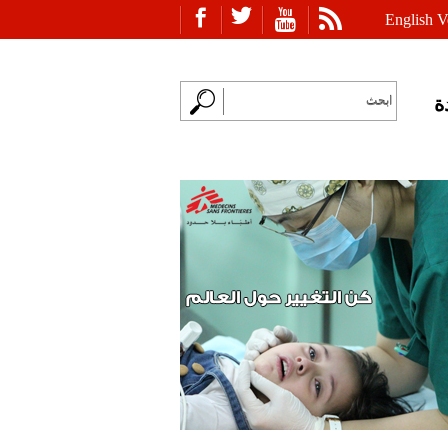
English V
ة