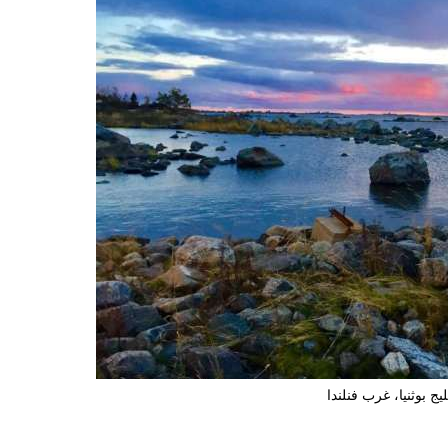
يج بوثنيا، غرب فنلندا