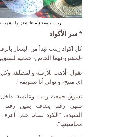
زينب جمعة (أم عائشة)، رائدة ريفي
* سر الأكواد
-لمشروعهما الخاص- جمعية لتسويق م
تقول "أذهب للأرملة والمطلقة وكل 
أي منتج، وأتولى أنا تسويقه".
منهن رقم يضاف يمين رقم الج
السيدة، "الكود نظام حتى أعرف 
محاسبتها".