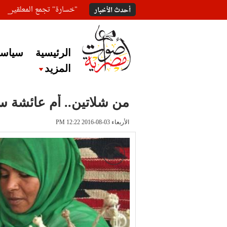
"خسارة" تجمع المعلقين ع
أحدث الأخبار
الرئيسية
سياسة
المزيد
من شلاتين.. أم عائشة سي
الأربعاء 03-08-2016 PM 12:22