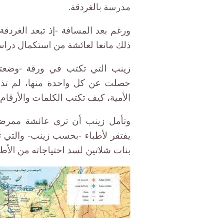
مدرسة بالغردقة.
ذلك مانعا لعائشة من استكمال دراست
زينب التي تكتب في ورقة -وضعتها
حصلت عن كل واحدة منها، لم تذه
الأمية، كيف تكتب الكلمات والأرقام.
وتأمل زينب أن ترى عائشة ممر
يفتقر لأطباء -بحسب زينب- والتي ت
بنات شلاتين لسد احتياجاته من الأطب