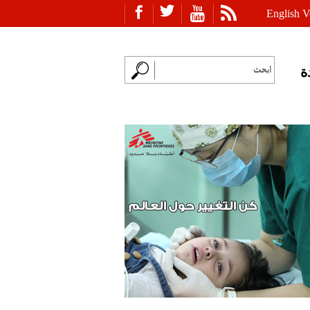
English V
ة