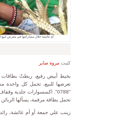
أم عائشة خلال مشاركتها في معرض لبيع ال
كتبت
مروة صابر
بخيط أبيض رفيع، ربطتْ بطاقات 
"0788". اكسسوارات جلدية وق
تحمل بطاقة مرقمة، يسألها الزبائن 
زينب علي جمعة أو أم عائشة، رائد