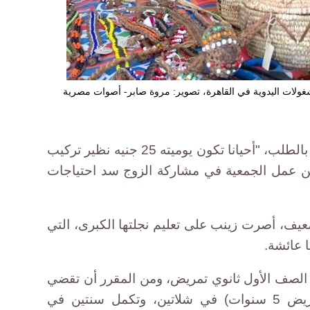
غولات اليدوية في القاهرة، تصوير: مروة صابر- أصوات مصرية
زينب زوجة عامل بناء، عمله مرتبط بالطلب، "أحيانا تكون يوميته 25 جنيه نظير تركيب
من عمل الجمعية في مشاركة الزوج سد احتياجات
ضعيف، أصرت زينب على تعليم نجلتها الكبرى، التي
 عائشة.
 الصف الأول ثانوي تمريض، ومن المقرر أن تقضي
الثلاث سنوات الأولى (ثانوية التمريض 5 سنوات) في شلاتين، وتكمل سنتين في