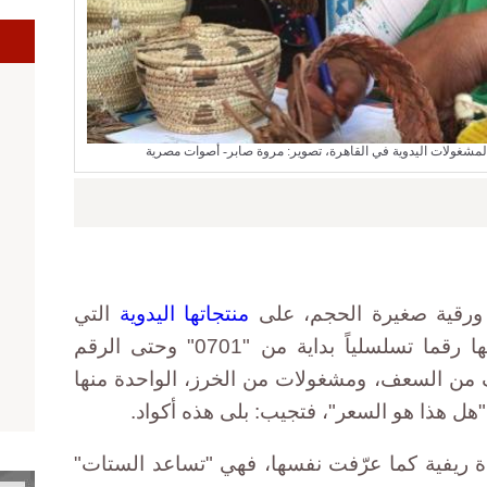
ا
مشغولات اليدوية في القاهرة، تصوير: مروة صابر- أصوات مصرية
ورقية صغيرة الحجم، على
منتجاتها اليدوية
التي
تعرضها للبيع، تحمل كل واحدة منها رقما تسلسلياً بداية من "0701" وحتى الرقم
فاف من السعف، ومشغولات من الخرز، الواحدة منها
"هل هذا هو السعر"، فتجيب: بلى هذه أكواد.
ة ريفية كما عرّفت نفسها، فهي "تساعد الستات"