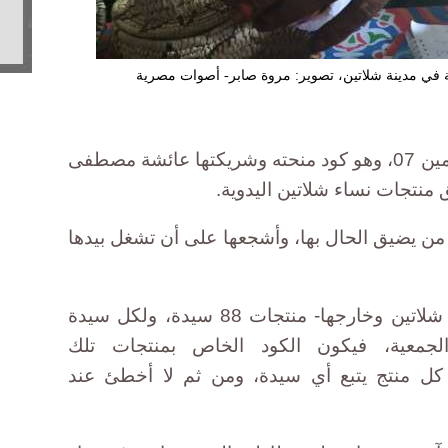
ة في مدينة شلاتين، تصوير: مروة صابر- أصوات مصرية
كل أكواد زينب تبدأ من اليسار بالرقمين 07، وهو كود منحته وشريكتها عائشة مصطفى
نتجات نساء شلاتين اليدوية.
من يضيق الحال بها، وأشجعها على أن تشغل بيدها
تسوق جمعية زينب وعائشة -داخل شلاتين وخارجها- منتجات 88 سيدة، ولكل سيدة
معية، فيكون الكود الخاص بمنتجات تلك
كل منتج يتبع أي سيدة، ومن ثم لا أخطئ عند