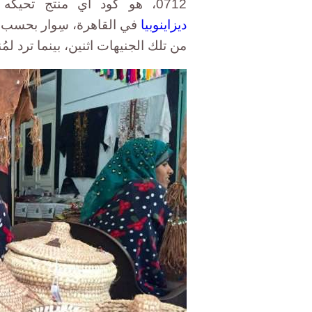
0712، هو كود أي منتج تحيكه آمنة بيديها. على طاولة المعروضات في دار
ديزاينوبيا
في القاهرة، سِوار بحسب ال
من تلك الجنيهات اثنين، بينما ترد لمُن