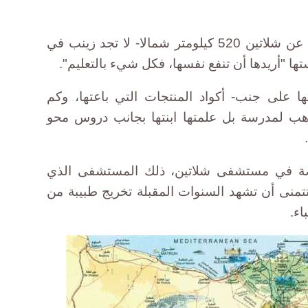
ورغم بعد المسافة -إذ تبعد الغردقة عن شلاتين 520 كيلومتر شمالا- لا تجد زينب في
ها "أريدها أن تنفع نفسها، فكل شيء بالتعليم".
 على جنب- أكواد المنتجات التي باعتها، وكم
ب لمدرسة بل علمتها ابنتها بجانب دروس محو
ضة في مستشفى شلاتين، ذلك المستشفى الذي
تمنى أن تشهد السنوات المقبلة تخريج طبيبة من
اء.