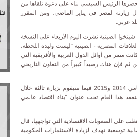
يحضرها الرئيس السيسي بناء على دعوة تلقاها من
 زيارته لمصر في يناير الماضي. ومن المقرر
د عربي.
شينخوا الصينية نشرت اليوم الأربعاء على النسخة
العلاقات المصرية - الصينية "ليست وليدة اللحظة،
نت مصر من أوائل الدول العربية والأفريقية التي
 بالصين في عام 1956، ومن ثم فإن هناك رصيداً كبيراً من التعاون التاريخي
وزار السيسي الصين مرتين في عامي 2014 و2015 فيما سيقوم بزيارة ثالثة خلال
عقد هذا العام تحت عنوان "بناء اقتصاد عالمي
غلب على الصعوبات الاقتصادية التي تواجهها، قال
ية توسعية تهدف لزيادة الاستثمارات الحكومية