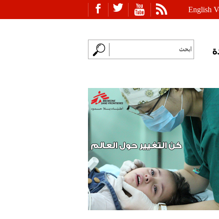
English V
ة