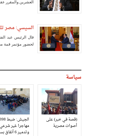
العشرين والمقرر عقدها في م
السيسي: مصر تل
قال الرئيس عبد الف
لحضور مؤتمر قمة مج
ضيف شرف القمة كبلد
سياسة
(قصة في خبر) على
الجيش: ضبط 98
أصوات مصرية
مهاجرا غير شرعي
وتدمير 6 أنفاق بسيناء