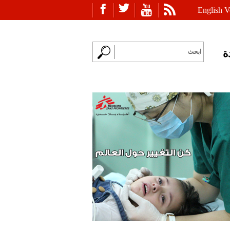
English V
ة