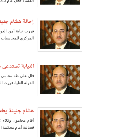
الفساد خلال عام 2015، أن البيانات التي قدمها جنينة "غير منضبطة وغير دقيقة".
إحالة هشام جنينة
قررت نيابة أمن الدول
المركزي للمحاسبات ال
النيابة تستدعي ه
قال علي طه محامي هش
الدولة العليا، قررت ا
هشام جنينة يطعن
أقام محامون وكلاء 
قضائية أمام محكمة ال