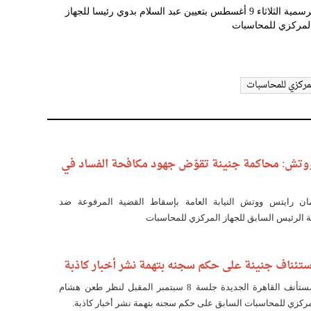
قرار رئيس الجمهورية المنشور بالصحيفة الرسمية الثلاثاء 9 أغسطس بتعيين عبد السلام بدوي رئيسا للجهاز
لمركزي للمحاسبات
لمركزي للمحاسبات
وتش: محاكمة جنينة تقوّض جهود مكافحة الفساد في
ن رايتس ووتش النيابة العامة بإسقاط القضية المرفوعة ضد
 الرئيس السابق للجهاز المركزي للمحاسبات
حددت محكمة جنح مستأنف القاهرة الجديدة جلسة 8 سبتمبر المقبل لنظر طعن هشام
لمركزي للمحاسبات السابق على حكم سجنه بتهمة نشر أخبار كاذبة.