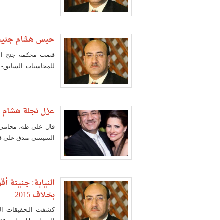
حبس هشام جنينة 
قضت محكمة جنح القا
التنفيذ.
عزل نجلة هشام جن
قال علي طه، محامي أ
السيسي صدق على قرا
النيابة: جنينة أ
بخلاف 2015
كشفت التحقيقات الت