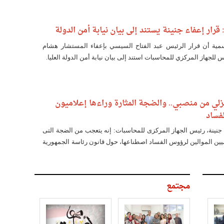
 قرار إعفاء جنينة يستند إلى بيان نيابة أمن الدولة
ية أن قرار الرئيس عبد الفتاح السيسي بإعفاء المستشار هشام
للجهاز المركزي للمحاسبات استند إلى بيان نيابة أمن الدولة العليا.
زلي من منصبي.. والضجة المثارة وراءها إعلاميون
فساد
نينة، رئيس الجهاز المركزى للمحاسبات: إنه يتعجب من الضجة التى
ميين الموالين لرؤوس الفساد اصطناعها، حول قانون رئاسة الجمهورية
قم 89 لسنة 2015، والخاص بإعطاء رئيس الجمهورية الحق فى إعفاء رؤساء وأعضاء
يئات المستقلة.
مجتمع