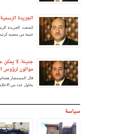
الجريدة الرسمية:
كشفت الجريدة الرسم
جنينة من منصبه كرئيس 
جنينة: لا يمكن ع
موالون لرؤوس ال
قال المستشار هشام ج
يحاول عدد من الاعلا
ر
الأجهزة الرقابية واله
سياسة