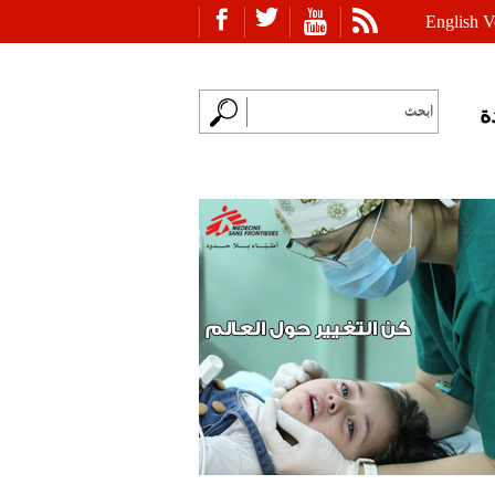
English V
ة