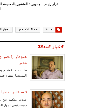
ا
جنينة
عبد السلام بدوي
الجهاز ا
الاخبار المتعلقة
هيومان رايتس و
مصر
طالبت منظمة هيوما
المستشار هشام جنينة
8 سبتمبر... نظر استئناف جنينة على حكم سجنه بتهمة نشر أخبار كاذبة
جنينة رئيس الجهاز ا