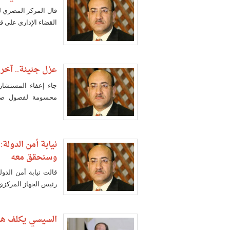
قال المركز المصري للح
القضاء الإداري على ق
عزل جنينة.. آخر
جاء إعفاء المستشار
محسومة لفصول صراع
للمحاسبات"
نيابة أمن الدول
وسنحقق معه
قالت نيابة أمن الدو
رئيس الجهاز المركزي
السيسي يكلف هش