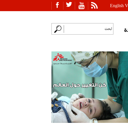
English V
ة