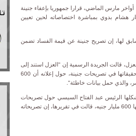
أواخر مارس الماضي، قرارا جمهوريا بإعفاء جنينة
ار هشام بدوي بمباشرة اختصاصاته لحين تعيين
سابق لها، إن تصريح جنينة عن قيمة الفساد تضمن
زل، قالت الجريدة الرسمية إن "العزل استند إلى
بيان نيابة أمن الدولة العليا بشأن تحقيقاتها في تصريحات جنينة، حول إعلانه أن 600
ر، والذي حمل بيانات خاطئة".
شكلها الرئيس عبد الفتاح السيسي حول تصريحات
جنينة عن وقائع فساد تجاوزت قيمتها 600 مليار جنيه، قالت في تقريرها، إن تصريحاته