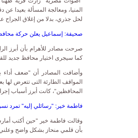
"أصوات مصرية" زارت قرية طهنا ا
المنيا، ومعالجة المسألة بعيدا عن 
لحل جذري، بدلا من إغلاق الجراح عل
صحيفة: إسماعيل يعلن حركة محاف
صرحت مصادر للأهرام بأن أبرز الر
كما سيجرى اختيار محافظ جديد للقا
وأضافت المصادر أن "ضعف أداء ب
المواقف الطارئة التى تتعرض لها 
المحافظين"، كانت أبرز أسباب إجر
فاطمة خير: "رسائلي إليه" تمرد نس
وقالت فاطمة خير "حين أكتب أمارس 
بأن قلمي منحاز بشكل واضح وعلني ل