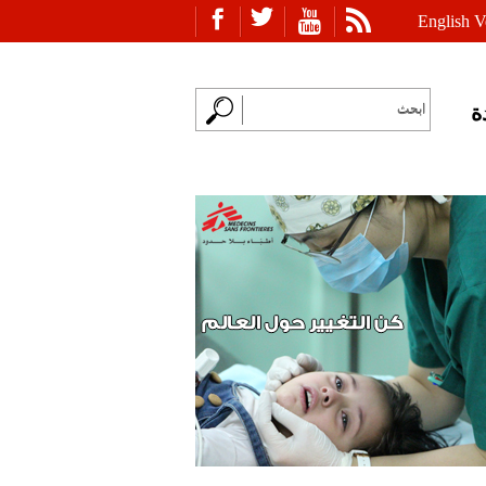
English V
ة