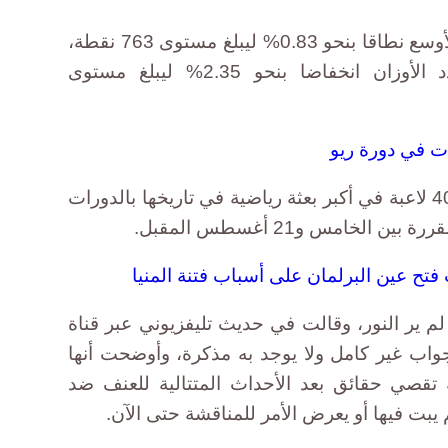
كما انخفض أيضا مؤشرEGX100 الأوسع نطاقا بنحو 0.83% ليبلغ مستوى 763 نقطة،
فيما سجل مؤشر EGX20 متعدد الأوزان انخفاضا بنحو 2.35% ليبلغ مستوى
ت في دورة ريو
وتضم بعثة مصر 122 رياضيا بينهم 40 لاعبة في أكبر بعثة رياضية في تاريخها بالدورات
الخامس و21 أغسطس المقبل.
تح عين البرلمان على أسباب فتنة المنيا
لم ير النور، وقالت في حديث تليفزيوني عبر قناة
جواب غير كامل ولا يوجد به مذكرة، وأوضحت أنها
 تقصي حقائق بعد الأحداث المتتالية للعنف ضد
م يبت فيها أو يعرض الأمر للمناقشة حتى الآن.