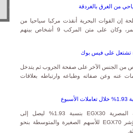
حي من الغرق بالغردقة
ة إن القوات البحرية أنقذت مركبا سياحيا من
الغرق بمدينة الغردقة بالبحر الأحمر، وكان على متن المركب 9 أشخاص بينهم
اء تشتعل على فيس بوك
 من الجنس الآخر على صفحة الجروب ثم يتدخل
مات عنه وعن صفاته وطباعه وارتباطه بعلاقات
بوع
تراجع المؤشر الرئيسي للبورصة المصرية EGX30 بنسبة 1.93% ليصل إلى
مستوى 7437 نقطة، وانخفض مؤشر EGX70 للأسهم الصغيرة والمتوسطة بنحو