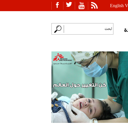
English V
ة