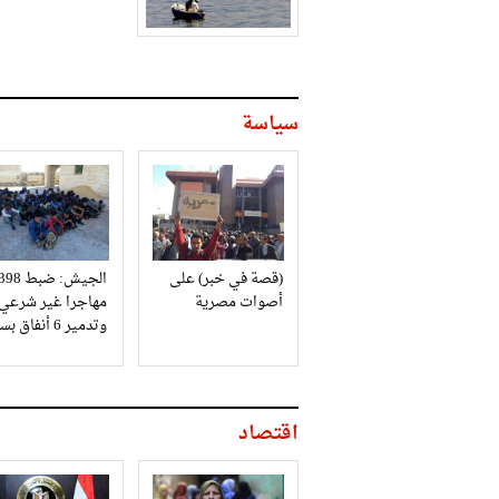
سياسة
(قصة في خبر) على
الجيش: ضبط 98
أصوات مصرية
مهاجرا غير شرعي
وتدمير 6 أنفاق بسيناء
اقتصاد