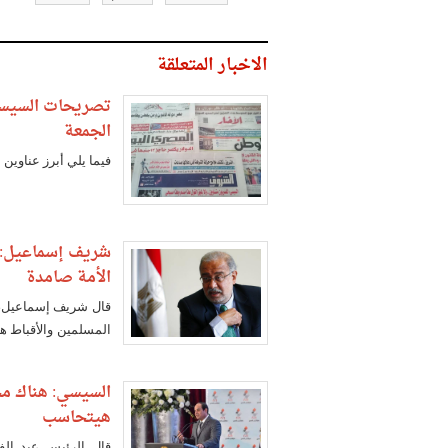
الاخبار المتعلقة
الجمعة
فيما يلي أبرز عناوين الص
شريف إسماعيل: رو
الأمة صامدة
قال شريف إسماعيل، ر
المسلمين والأقباط هي
تفلح معها أي محاولات خ
السيسي: هناك مح
هيتحاسب
قال الرئيس عبد الف