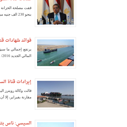
بنحو 230 الف جنيه مبيعات عام 2014 بفضل عملات قناة السويس التذكارية
فوائد شهادات قن
المالي الجديد 2016/ 2017، لتغطية فوائد شهادات القناة، والقرض الخاص بتوسعتها
إيرادات قناة ال
مقارنة بفبراير، إلا أن ا
السيسي: ناس بتق