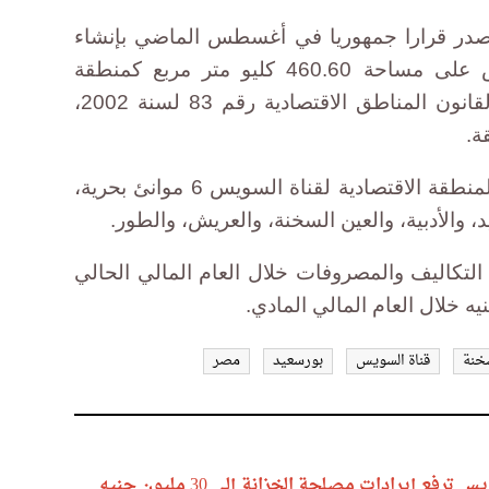
أصدر قرارا جمهوريا في أغسطس الماضي بإنشاء
المنطقة الاقتصادية لقناة السويس على مساحة 460.60 كليو متر مربع كمنطقة
اقتصادية ذات طبيعة خاصة، وفقا لقانون المناطق الاقتصادية رقم 83 لسنة 2002،
ة.
وبحسب القرار الجمهوري، تلحق بالمنطقة الاقتصادية لقناة السويس 6 موانئ بحرية،
الأدبية، والعين السخنة، والعريش، والطور.
 التكاليف والمصروفات خلال العام المالي الحالي
سخنة
قناة السويس
بورسعيد
مصر
رفع إيرادات مصلحة الخزانة إلى 30 مليون جنيه