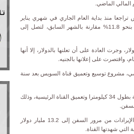
م المالي الماضي.
تراجعا منذ بداية العام الجاري في شهري يناير
وفبراير، قبل أن ترتفع في مارس بنحو 11.8% مقارنة بالشهر السابق، لتصل إلى
ار، وجرت العادة على أن تعلنها بالدولار، إلا أنها
عام، واقتصرت على إعلانها بالجنيه.
 مشروع توسيع وتعميق قناة السويس بعد سنة
وتضمن المشروع شق تفريعة موازية بطول 34 كيلومترا وتعميق القناة الرئيسية، وذلك
لسفن.
وتتوقع هيئة قناة السويس ارتفاع الإيرادات من مرور السفن إلى 13.2 مليار دولار