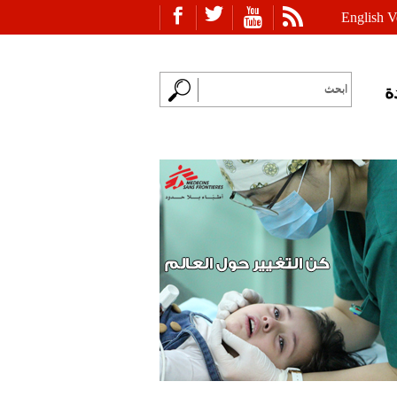
English V
ة