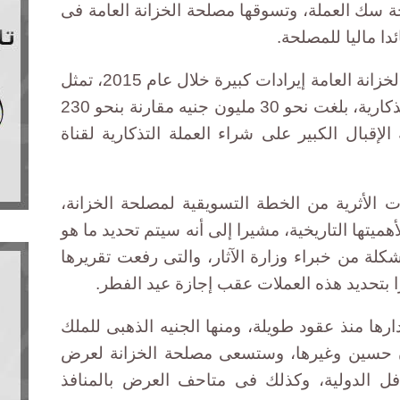
ة سك العملة، وتسوقها مصلحة الخزانة العامة فى
ا ماليا للمصلحة.
وبحسب البيان فقد حققت مصلحة الخزانة العامة إيرادات كبيرة خلال عام 2015، تمثل
طفرة فى حجم مبيعات العملات التذكارية، بلغت نحو 30 مليون جنيه مقارنة بنحو 230
لإقبال الكبير على شراء العملة التذكارية لقناة
ات الأثرية من الخطة التسويقية لمصلحة الخزانة،
هميتها التاريخية، مشيرا إلى أنه سيتم تحديد ما هو
لة من خبراء وزارة الآثار، والتى رفعت تقريرها
ارا بتحديد هذه العملات عقب إجازة عيد الفطر.
رها منذ عقود طويلة، ومنها الجنيه الذهبى للملك
ن حسين وغيرها، وستسعى مصلحة الخزانة لعرض
فل الدولية، وكذلك فى متاحف العرض بالمنافذ