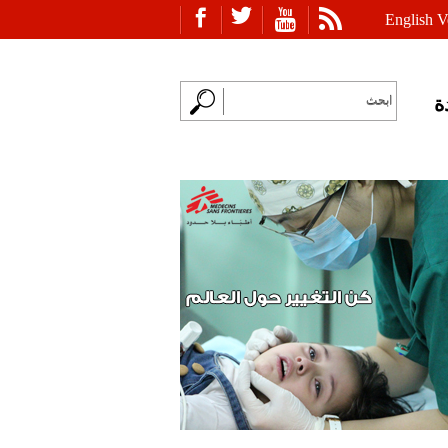
English V
ة