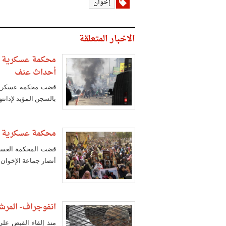
إخوان
الاخبار المتعلقة
أحداث عنف
بالسجن المؤبد لإدان
محكمة عسكرية تقضي بالمؤبد على 
أنصار جماعة الإخوان، غيابيا بالسجن الم
انفوجراف- المرشد