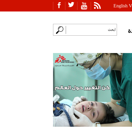
English V
ة