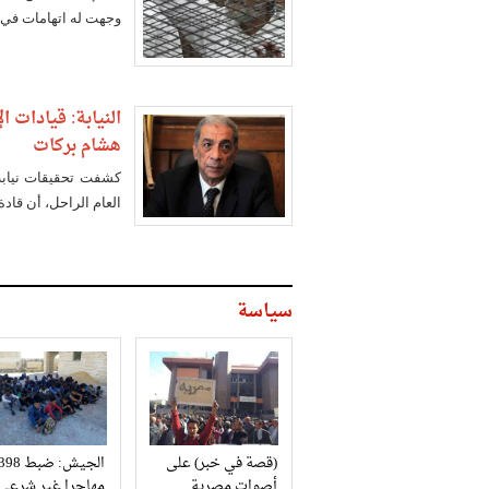
وجهت له اتهامات في
النيابة: قيادات
هشام بركات
كشفت تحقيقات نيابة 
العام الراحل، أن قاد
سياسة
(قصة في خبر) على
الجيش: ضبط 98
أصوات مصرية
مهاجرا غير شرعي