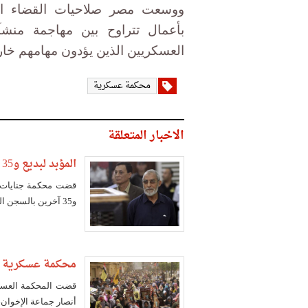
بأعمال تتراوح بين مهاجمة منشآ
العسكريين الذين يؤدون مهامهم خا
محكمة عسكرية
الاخبار المتعلقة
المؤبد لبديع و35 آخرين في قضية "أحداث الإسماعيلية"
قضت محكمة جنايات ال
و35 آخرين بالسجن المؤبد (25 عاما) في قضية "أحداث الإسماعيلية".
محكمة عسكرية تقضي بالمؤبد على 
أنصار جماعة الإخوان، غيابيا بالسجن الم