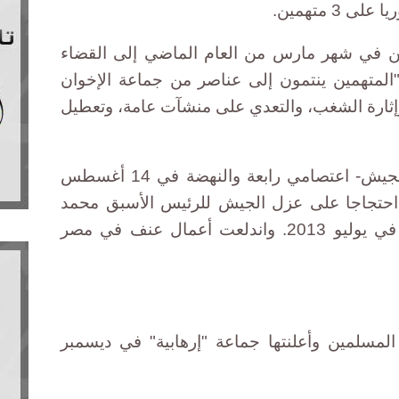
 متهمين.
همين في شهر مارس من العام الماضي إلى القضاء
المتهمين ينتمون إلى عناصر من جماعة الإخوان
ثارة الشغب، والتعدي على منشآت عامة، وتعطيل
وفضت قوات الأمن -بالتعاون مع الجيش- اعتصامي رابعة والنهضة في 14 أغسطس
د اعتصام استمر47 يوما احتجاجا على عزل الجيش للرئيس الأسبق محمد
مرسي -المنتمي لجماعة الإخوان- في يوليو 2013. واندلعت أعمال عنف في مصر
مسلمين وأعلنتها جماعة "إرهابية" في ديسمبر