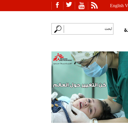
English V
ة