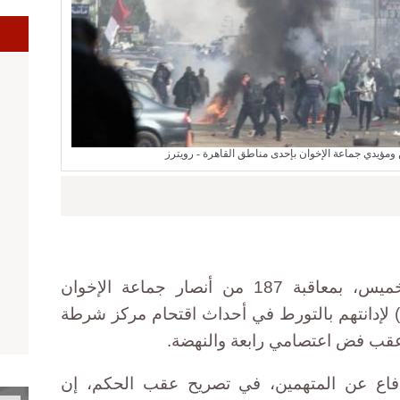
ا
 ومؤيدي جماعة الإخوان بإحدى مناطق القاهرة - رويترز
قضت محكمة عسكرية، اليوم الخميس، بمعاقبة 187 من أنصار جماعة الإخوان
ن بالسجن المؤبد (25 عاما) لإدانتهم بالتورط في أحداث اقتحام مركز شرطة
 عقب فض اعتصامي رابعة والنهضة.
فاع عن المتهمين، في تصريح عقب الحكم، إن