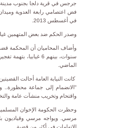
جرجس في قرية دلجا بجنوب مدينة د
فض اعتصامي رابعة العدوية وميدا
في أغسطس 2013.
وصدر الحكم ضد بعض المتهمين غيابي
سنوات، بينهم 6 غيابيا،
الماضي.
كانت النيابة العامة أحالت القضيتي
"الانضمام إلى جماعة محظورة.. و
واقتحام وتخريب منشآت عامة والت
وحظرت الحكومة الإخوان المسلمين و
مرسي. ويواجه مرسي وقياديون بالج
الاتهامات في أكثر من قضية.