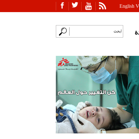
English V
ة