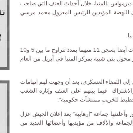
يرمواس بالمنيا، خلال أحداث العنف التي صاحب
ن النهضة المؤيدين للرئيس المعزول محمد مرسي
ا.
وأضاف المحاميان أن المحكمة قضت أيضا بسجن 11 متهما بمدد تتراوح ما بين 5 و10
 بتهمة تفجير محول بني شيبة بمركز المنيا في أبريل من العام
ن إلى القضاء العسكري، بعد أن وجهت لهم اتهامات
الاشتراك فيما بينهم على العنف وإثارة الشغب
خطيط لتخريب ممنشآت حكومية".
أعلنتها جماعة "إرهابية" بعد إعلان الجيش عزل
ماعة والآلاف من مؤيديها وأعضائها العديد من