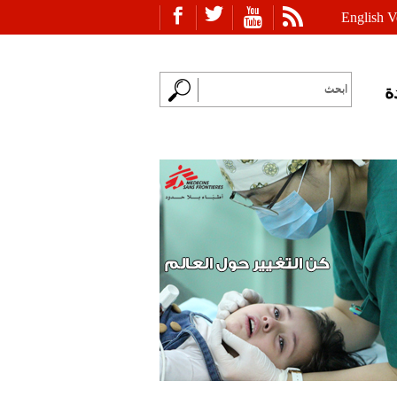
English V
ة