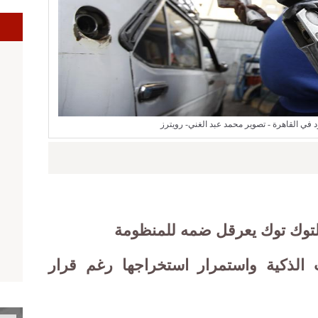
ا
د في القاهرة - تصوير محمد عبد الغني- رويترز
لتوك توك يعرقل ضمه للمنظومة
الذكية واستمرار استخراجها رغم قرار