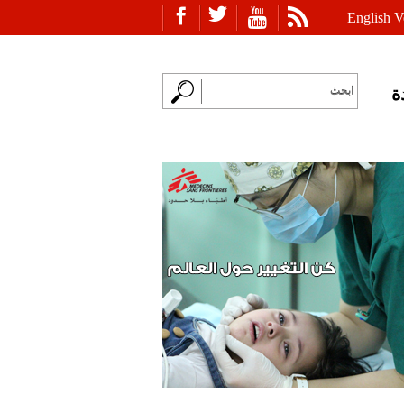
English V
ة