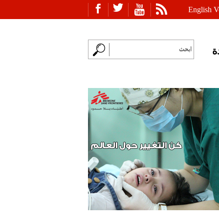
English V
ة