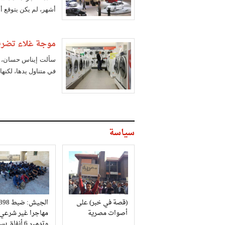
أشهر، لم يكن يتوقع أ
موجة غلاء تضرب ا
سألت إيناس حسان، م
في متناول يدها، لكنه
سياسة
(قصة في خبر) على
الجيش: ضبط 98
أصوات مصرية
مهاجرا غير شرعي
وتدمير 6 أنفاق بسيناء