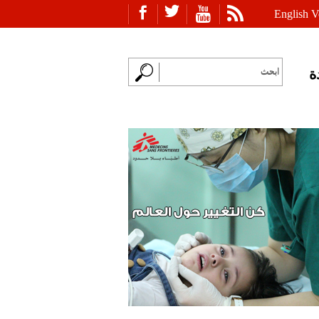
English V
ة