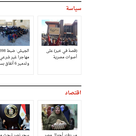
سياسة
(قصة في خبر) على
الجيش: ضبط 98
أصوات مصرية
مهاجرا غير شرعي
وتدمير 6 أنفاق بسيناء
اقتصاد
من دفتر أحوال مصر
سحر نصر تبحث مع