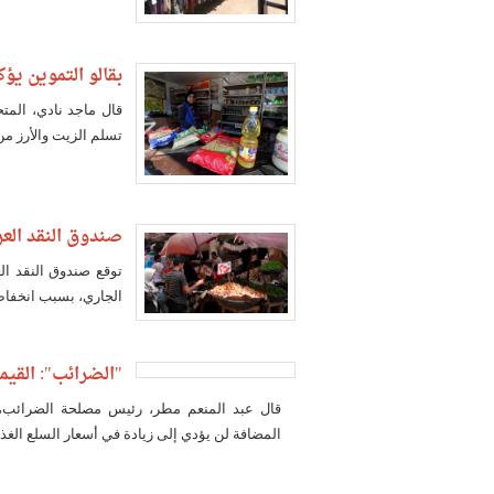
بقالو التموين يؤك
قال ماجد نادي، المت
تسلم الزيت والأرز من
صندوق النقد العر
توقع صندوق النقد ال
الجاري، بسبب انخفاض
"الضرائب": القيم
قال عبد المنعم مطر، رئيس مصلحة الضرائب، ال
المضافة لن يؤدي إلى زيادة في أسعار السلع الغذائ