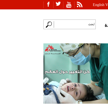
English V
ة