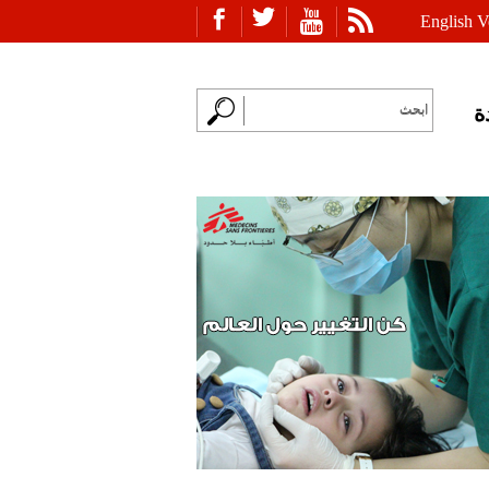
English V
ة