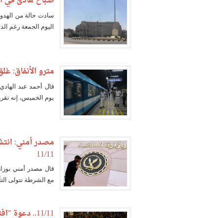
صباح هادئ في القاهرة يوم 11/11 
سادت حالة من الهدوء
اليوم الجمعة رغم الد
مترو الأنفاق: غل
قال أحمد عبد الهادي
يوم الخميس، إنه تقرر
مصدر أمني: انتشا
11/11
قال مصدر أمني بوزار
مع الشرطة تتولى التأ
11/11.. دعوة "افتراضية" للتظاهر تبحث عن ظهير شعبي