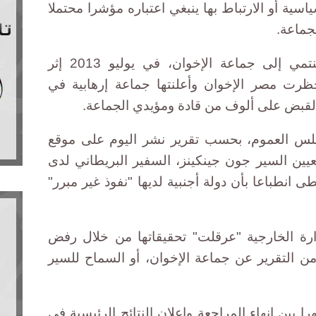
سية أو الارتباط بها ينبغي اعتباره مؤشرا محتملا
جماعة.
وعزل الرئيس محمد مرسي، المنتمي إلى جماعة الإخوان، في يوليو 2013 إثر
ت مصر الإخوان وأعلنتها جماعة إرهابية في
جلس العموم، بحسب تقرير نشر اليوم على موقع
عيين السير جون جينكينز، السفير البريطاني لدى
ى انطباعا بأن دولة أجنبية لديها "نفوذ غير مبرر"
ارة الخارجية "عرقلت" تحقيقاتها من خلال رفض
من التقرير عن جماعة الإخوان، أو السماح للسير
ت أن هناك تأخيرا دام 18 شهرا بين انهاء المراجعة وإعلان النتائج الرئيسية في