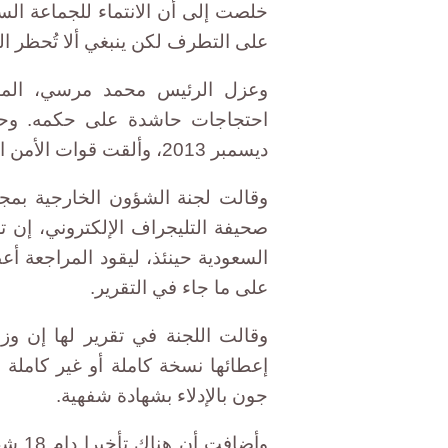
خلصت إلى أن الانتماء للجماعة السيا
على التطرف لكن ينبغي ألا تُحظر ال
احتجاجات حاشدة على حكمه. وحظر
ديسمبر 2013، وألقت قوات الأمن القبض على ألوف من قادة ومؤيدي الجماعة.
وقالت لجنة الشؤون الخارجية بم
صحيفة التليجراف الإلكتروني، إن ت
السعودية حينئذ، ليقود المراجعة أعط
على ما جاء في التقرير.
وقالت اللجنة في تقرير لها إن وز
إعطائها نسخة كاملة أو غير كاملة 
جون بالإدلاء بشهادة شفهية.
وأضاف