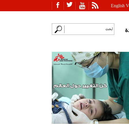
English V
ة