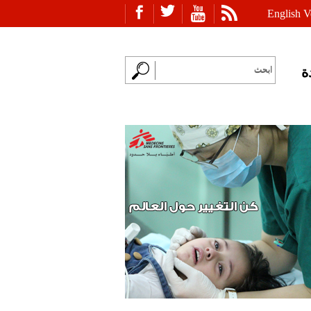
English V
ة