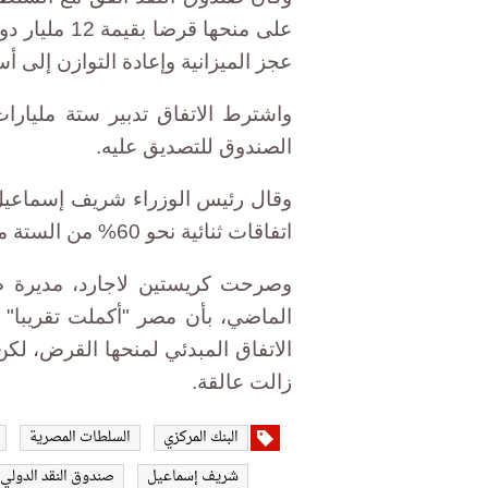
على منحها قر
عجز الميزانية وإعادة التوازن إلى 
واشترط الاتفاق تدبير ستة مليارات
الصندوق للتصديق عليه.
وقال رئيس الوزراء شريف إسماعيل،
اتفاقات ثنائية نحو 60% من الستة مليارات دولار المشار إليها.
وصرحت كريستين لاجارد، مديرة ص
الماضي، بأن مصر "أكملت تقريبا" 
الاتفاق المبدئي لمنحها القرض، لك
زالت عالقة.
البنك المركزي
السلطات المصرية
شريف إسماعيل
صندوق النقد الدولي