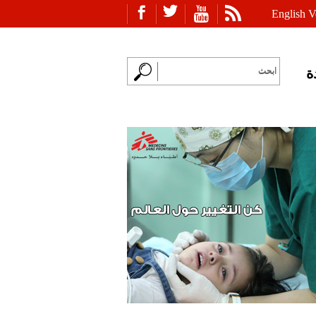
English V
ة