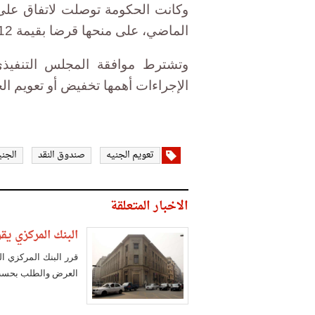
وكانت الحكومة توصلت لاتفاق عل
الماضي، على منحها قرضا بقيمة 12 مليار دولار خلال 3 سنوات.
وتشترط موافقة المجلس التنفي
الإجراءات أهمها تخفيض أو تعويم الج
تعويم الجنيه
صندوق النقد
الجني
الاخبار المتعلقة
البنك المركزي يق
قرر البنك المركزي ا
العرض والطلب بحسب 