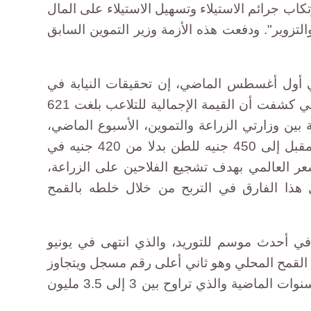
تكاب جرائم الاستيلاء وتسهيل الاستيلاء على المال
والتزوير". ودفعت هذه الأزمة وزير التموين السابق
في أول أغسطس الماضي، إن تحقيقات النيابة في
وقائع الفساد في توريد القمح المحلي كشفت أن القيمة الإجمالية للتلاعب بلغت 621
بين وزارتي الزراعة والتموين، الأسبوع الماضي،
برفع سعر التوريد خلال الموسم المقبل إلى 450 جنيه للطن بدلا من 420 جنيه في
ر العالمي بهدف تشجيع الفلاحين على الزراعة،
 هذا الفارق في التربح من خلال خلطه بالقمح
في أحدث موسم للتوريد، والذي انتهى في يونيو
لقمح المحلي وهو ثاني أعلى رقم مسجل ويتجاوز
بكثير المتوسط المورد في العشر سنوات الماضية والذي تراوح بين 3 إلى 3.5 مليون