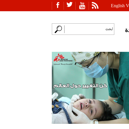
English V
ة