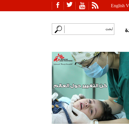
English V
ة