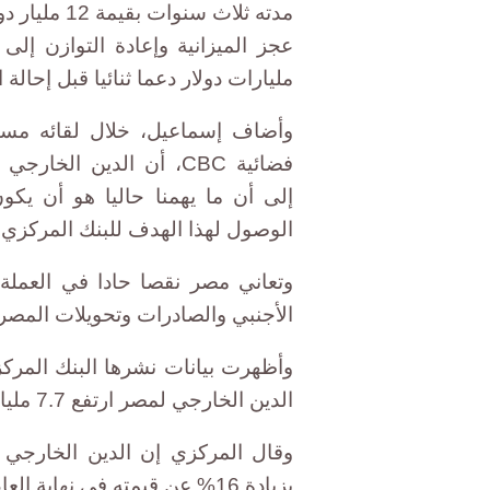
مدته ثلاث س
عجز الميزانية وإعادة التوازن إل
مليارات دولار دعما ثنائيا قبل إحال
وأضاف إسماعيل، خلال لقائه مساء
إلى أن ما يهمنا حاليا هو أن ي
الوصول لهذا الهدف للبنك المركزي.
وتعاني مصر نقصا حادا في العملة ا
الأجنبي والصادرات وتحويلات المصري
وأظهرت بيانات نشرها البنك المركز
الدين الخارجي لمصر ارتفع 7.7 مليار دولار خلال العام المالي الماضي.
بزيادة 16% عن قيمته في نهاية العام المالي السابق.