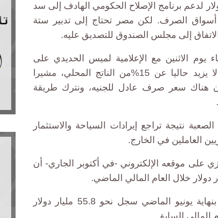
نوات بقيمة 12 مليار دولار لدعم برنامج الإصلاح الحكومي الهادف إلى سد
ى أسواق الصرف. لكن مصر تحتاج إلى تدبير ستة
ة الاتفاق إلى مجلس الصندوق للتصديق عليه.
 يوم الاثنين مع الإعلامية لميس الحديدي على
فضائية CBC، أن الدين الخارجي لا يزيد حاليا عن 15%من الناتج المحلي، مشيرا
كون هناك سعر صرف عادل للجنيه، ونترك طريقة
لصعبة نتيجة تراجع إيرادات السياحة والاستثمار
ين العاملين في الخارج.
ي على موقعه الإلكتروني -في أكتوبر الجاري- أن
وقال المركزي إن الدين الخارجي بنهاية يونيو الماضي سجل نحو 55.8 مليار دولار