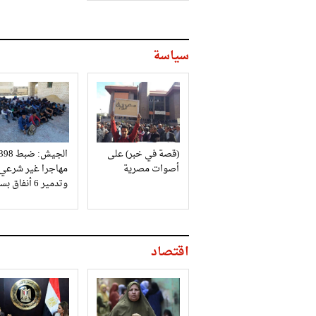
سياسة
(قصة في خبر) على
الجيش: ضبط 98
أصوات مصرية
مهاجرا غير شرعي
وتدمير 6 أنفاق بسيناء
اقتصاد