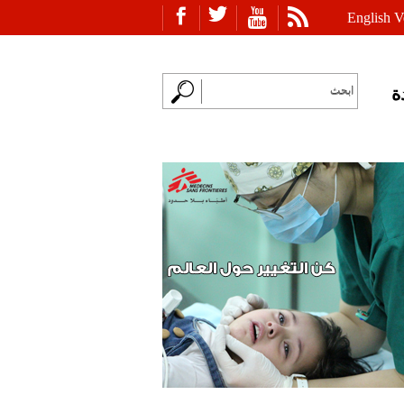
English V
ة