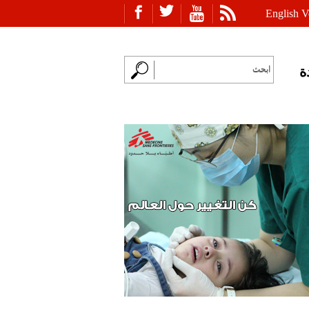
English V
ة