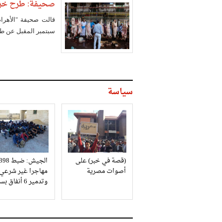
صحيفة: طرح خروف
قالت صحيفة "الأهرام
سبتمبر المقبل عن طر
سياسة
(قصة في خبر) على
الجيش: ضبط 98
أصوات مصرية
مهاجرا غير شرعي
وتدمير 6 أنفاق بسيناء