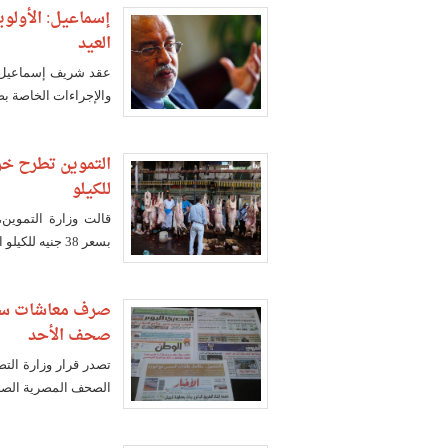
إسماعيل: الأولوي
العيد
عقد شريف إسماعيل، رئ
والإجراءات الخاصة بض
للكيلو
قالت وزارة التموين،
بسعر 38 جنيه للكيلو القائم (الحي)، كما أتاحت إمكانية تقسيط ثمنه على 6 أشهر
صرف معاشات سبتم
صحف الأحد
تصدر قرار وزارة ال
الصحف المصرية الصادر