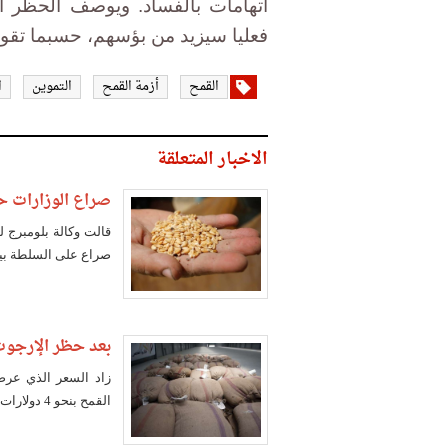
اتهامات بالفساد. ويوصف الحظر ال
فعليا سيزيد من بؤسهم، حسبما تقو
القمح
أزمة القمح
التموين
ا
الاخبار المتعلقة
صراع الوزارات ح
قالت وكالة بلومبرج ل
صراع على السلطة بينها
بعد حظر الإرجوت.. سع
زاد السعر الذي عرض
القمح بنحو 4 دولارات للطن بعد قرار حظر الإرجوت في القمح المستورد.