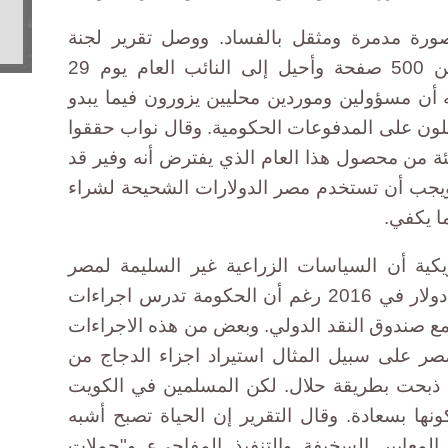
صورة مدمرة ومثقل بالفساد. ووصل تقرير لجنة
برلمانية عن المشاكل إلى أكثر من 500 صفحة وأحيل إلى النائب العام يوم 29
ن مسؤولين وموردين محليين يزورون فيما يبدو
ون على المدفوعات الحكومية. وقال نواب حققوا
 إن حوالي 40 في المئة من محصول هذا العام الذي يفترض أنه وفير قد
ويجب أن تستخدم مصر الدولارات الشحيحة لشراء
ما يكفي.
ريكية أن السياسات الزراعية غير السليمة لمصر
ستكلف البلاد أكثر من 860 مليون دولار في 2016 رغم أن الحكومة تدرس اجراءات
صندوق النقد الدولي. وبعض من هذه الاجراءات
ر على سبيل المثال استيراد اجزاء الدجاج من
كون ذبحت بطريقة حلال. لكن المسلمين في الكويت
ونها بسعادة. وقال التقرير إن الحياة تصبح أشبه
المعايير السخيفة والتنفيذ المفاجيء و"حملات