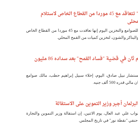
"العامة للصوامع" تتعاقد مع 45 موردا من القطاع الخاص لاستلام
محلي
قالت الشركة العامة للصوامع والتخزين اليوم إنها تعاقدت مع 45 موردا من القطاع الخاص
لبناكر والشون، لتخزين كميات من القمح المحلي.
إخلاء سبيل متهم ثان في قضية "فساد القمح" بعد سداده 86 مليون
مستشار نبيل صادق، اليوم، إخلاء سبيل إبراهيم حطب، مالك صوامع
دره 500 ألف جنيه.
لبرلمان أجبر وزير التموين على الاستقالة
ب علي عبد العال، يوم الاثنين، إن استقالة وزير التموين والتجارة
د حنفي "نقطة نور" في تاريخ المجلس.