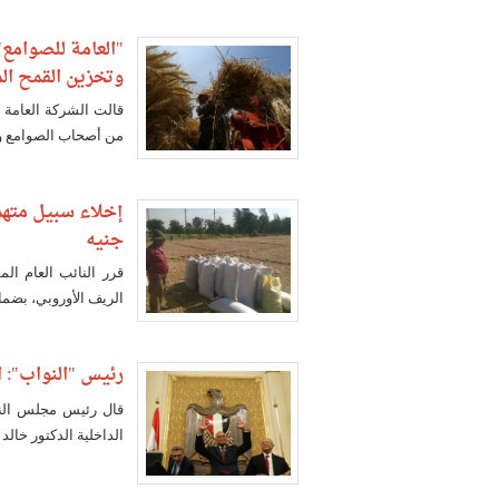
وتخزين القمح ال
من أصحاب الصوامع وا
جنيه
قرر النائب العام ال
الريف الأوروبي، بضمان مالي ق
رئيس "النواب": ا
قال رئيس مجلس النوا
الداخلية الدكتور خال