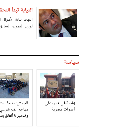
النيابة تبدأ التح
انتهت نيابة الأموال
لوزير التموين السابق
سياسة
(قصة في خبر) على
الجيش: ضبط 98
أصوات مصرية
مهاجرا غير شرعي
وتدمير 6 أنفاق بسيناء