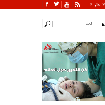
English V
ة