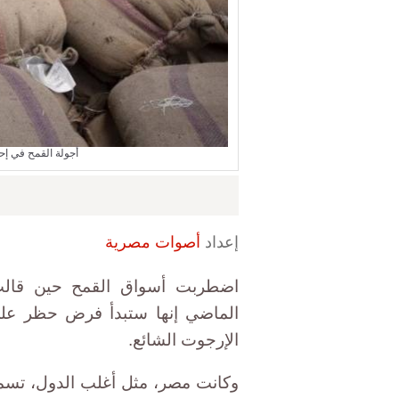
أجولة القمح في إحد
إعداد
أصوات مصرية
اضطربت أسواق القمح حين قالت 
الماضي إنها ستبدأ فرض حظر عل
الإرجوت الشائع.