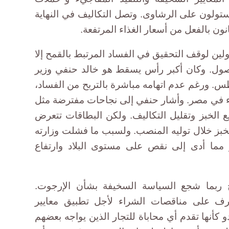
تولون على الرشاوى. وتصل التكاليف في النهاية
ون بالفعل من أسعار الغذاء المرتفعة.
ن لوقف التحقيق في الفساد المرتبط بالقمح إلا
ول. وكان أكبر رأس يسقط هو خالد حنفي وزير
لذي استقال يوم 25 أغسطس. ورغم عدم اتهامه مباشرة بالتربح من الفساد،
اء في مصر. وأشار حنفي إلى نجاحات مفترضة مثل
ع الخبز وتقليل التكاليف. ولكن البطاقات تتعرض
لخبز خلال توليه المنصب. ولسبب ما فشلت وزارته
ر مما أدى إلى نقص على مستوى البلاد وارتفاع
 ربما شجع السياسة السخيفة بشأن الإرجوت.
ف على مناقصات الشراء لأجل تطبيق معايير
و كأنها تقدم أي محاباة للتجار الذين يواجه بعضهم