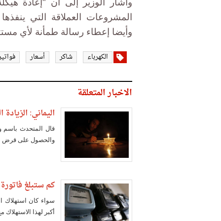
وأشار الوزير إلى أن "إعادة هيك
المشروعات العملاقة التي ينفذها 
وأيضا إعطاء رسالة طمأنة لأي مست
الكهرباء
شاكر
أسعار
فواتير
الاخبار المتعلقة
اليماني: الزيادة
قال المتحدث باسم وزا
والحصول على قرض صن
كم ستبلغ فاتورة 
سواء كان استهلاك الم
أكبر لهذا الاستهلاك م