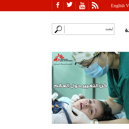
English V
ة