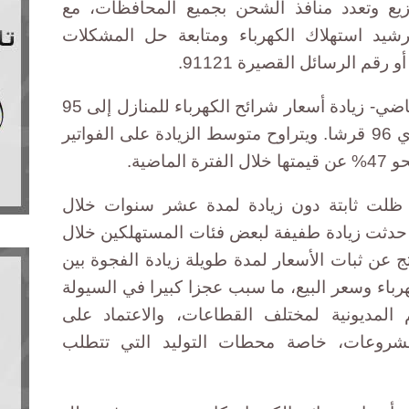
يع وتعدد منافذ الشحن بجميع المحافظات، مع
رشيد استهلاك الكهرباء ومتابعة حل المشكلات
وأعلنت وزارة الكهرباء -الأسبوع الماضي- زيادة أسعار شرائح الكهرباء للمنازل إلى 95
قرشا لكل كيلو وات/ساعة، والتجاري 96 قرشا. ويتراوح متوسط الزيادة على الفواتير
 ظلت ثابتة دون زيادة لمدة عشر سنوات خلال
ة من 1994 إلى عام 2003 ثم حدثت زيادة طفيفة لبعض فئات المستهلكين خلال
2004 إلى 2008، وقد نتج عن ثبات الأسعار لمدة طويلة زيادة الفجوة بين
رباء وسعر البيع، ما سبب عجزا كبيرا في السيولة
م المديونية لمختلف القطاعات، والاعتماد على
مشروعات، خاصة محطات التوليد التي تتطلب