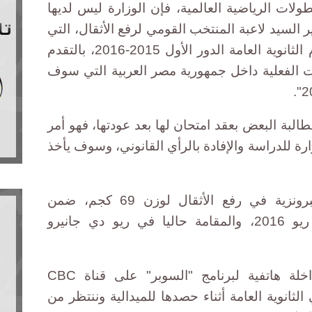
ات الرياضية العالمية، فإن الوزارة ليس لديها
السيد لاعبة المنتخب القومي لرفع الأثقال، التي
تغيبت عن أداء امتحان شهادة إتمام الثانوية العامة الدور الأول 2015-2016، بالتقدم
جات الفعلية داخل جمهورية مصر العربية التي سوف
مطالبة البعض بعقد امتحان لها بعد عودتها، فهو أمر
رة للدراسة والإفادة بالرأي القانوني، وسوف يأخذ
وحققت سارة سمير الميدالية البرونزية في رفع الأثقال لوزن 69 كجم، ضمن
منافسات دورة الألعاب الأولمبية ريو 2016، والمقامة حاليا في ريو دي جانيرو
وكان شقيق سارة قال -في مداخلة هاتفية لبرنامج "السوبر" على قناة CBC
الثانوية العامة أثناء حصدها للميدالية وننتظر من