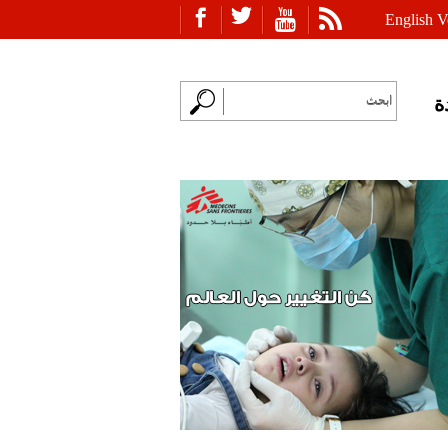
English V
ة