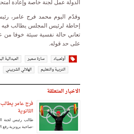
الدولة عمل لجنة خاصة وإعادة امتحان
وقدّم اليوم محمد فرج عامر، رئ
إحاطة لرئيس المجلس يطالب فيه بت
تعاني حالة نفسية سيئة خوفا من عد
على حد قوله.
أولمبياد
سارة سمير
الميدالية الب
التربية والتعليم
الهلالي الشربيني
الاخبار المتعلقة
فرج عامر يطالب 
الثانوية
طالب رئيس لجنة الش
-صاحبة برونزية رفع الأ