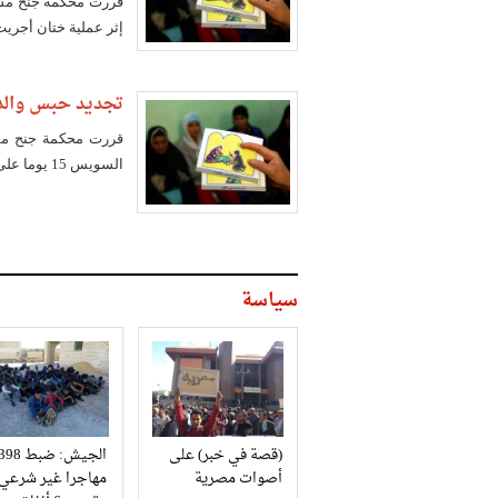
قررت محكمة جنح مستأ
إثر عملية ختان أجري
تجديد حبس والدة ضحية ا
قررت محكمة جنح مست
السويس 15 يوما على ذمه التحقيق.
سياسة
(قصة في خبر) على
الجيش: ضبط 98
أصوات مصرية
مهاجرا غير شرعي