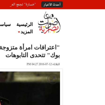
"خسارة" تجمع المعلقين ع
أحدث الأخبار
الرئيسية
سياسة
المزيد
"اعترافات امرأة متزوج
بوك" تتحدى التابوهات
الثلاثاء 12-07-2016 PM 04:27