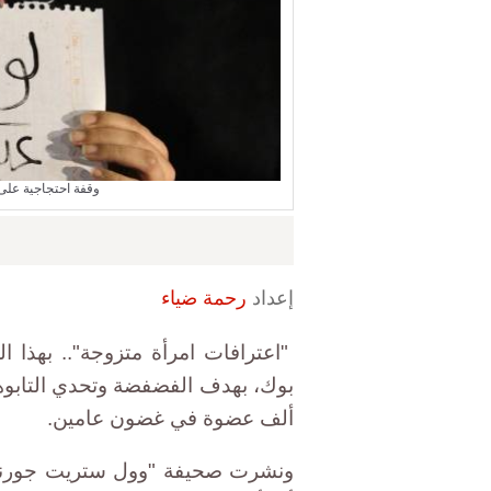
وقفة احتجاجية على 
إعداد
رحمة ضياء
"اعترافات امرأة متزوجة".. بهذا
ألف عضوة في غضون عامين.
ونشرت صحيفة "وول ستريت جورنال"