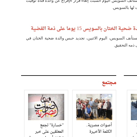
نف السويس اليوم السبت إلغاء قرار الإفراج عن والدة فتاة توفيت
ت لها بالسويس.
لختان بالسويس 15 يوما على ذمة القضية
أنف السويس، اليوم الاثنين، تجديد حبس والدة ضحية الختان في
مجتمع
3
أصوات مصرية..
"خسارة" تجمع
الكلمة الأخيرة
المعلقين على خبر