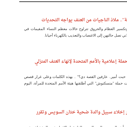
".. ملاذ الناجيات من العنف يواجه التحديات
وتكسير العظام والحروق تتراوح حالات معظم النساء المقيمات في
تي تصل حالتهن إلى الاغتصاب والتعذيب بالكهرباء أحيانا.
لة إعلامية بالأمم المتحدة لإنهاء العنف المنزلي
ة حبت أمير.. عارفين القصة دي؟" .. بهذه الكلمات وعلى غرار قصص
ت حملة "متسكتوش" التي أطلقتها هيئة الأمم المتحدة للمرأة، اليوم
مر صحفي بفندق ماريوت في الزمالك، تحت رعاية المجلس القومي
 إخلاء سبيل والدة ضحية ختان السويس وتقرر