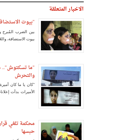
الاخبار المتعلقة
"بيوت الاستضافة
بين الضرب المُبرح 
بيوت الاستضافة، واللا
"ما تسكتوش".. حم
والتحرش
"كان يا ما كان أمير
الأميرات بدأت إعلانا
الثلاثاء، خلال مؤت
للمرأة.
محكمة تلغي قرار
حبسها