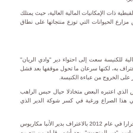
القبطية ذات الإمكانيات المالية العالية، حيث يمتلك
وبعض مزارع الحيوانات التي توزع منتجاتها على نطاق
ية للكنيسة سعت إلى احتواء دير "وادي الريان"
اعتراف به، لكنها سرعان ما تحول موقفها بعد فشل
 على الخروج من عباءة الكنيسة.
 الذي اعتبره البعض متخاذلا حيال حبس الراهب
هذا الصراع ورغبة في كسر شوكة الدير الذي
وكان البابا تواضروس الثاني أصدر قرارا في عام 2012 بالاعتراف بدير الأنبا مكاريوس
اسم "دير المنحوت"، بعد أشهر قليلة من تنصيبه