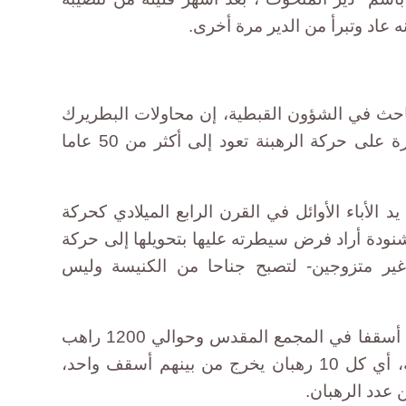
 عاد وتبرأ من الدير مرة أخرى.
احث في الشؤون القبطية، إن محاولات البطريرك
الراحل البابا شنودة الثالث السيطرة على حركة الرهبنة تعود إلى أكثر من 50 عاما
 الأباء الأوائل في القرن الرابع الميلادي كحركة
شنودة أراد فرض سيطرته عليها بتحويلها إلى حركة
غير متزوجين- لتصبح جناحا من الكنيسة وليس
ويدلل شفيق على قوله بوجود 120 أسقفا في المجمع المقدس وحوالي 1200 راهب
في الأديرة على مستوى الجمهورية، أي كل 10 رهبان يخرج من بينهم أسقف واحد،