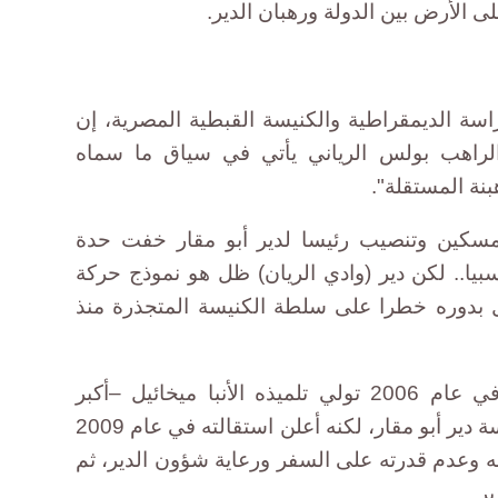
لى الأرض بين الدولة ورهبان الدير.
ة الديمقراطية والكنيسة القبطية المصرية، إن
راهب بولس الرياني يأتي في سياق ما سماه
بنة المستقلة".
المسكين وتنصيب رئيسا لدير أبو مقار خفت حدة
سبيا.. لكن دير (وادي الريان) ظل هو نموذج حركة
ثل بدوره خطرا على سلطة الكنيسة المتجذرة منذ
وعقب وفاة الأب متى المسكين في عام 2006 تولي تلميذه الأنبا ميخائيل –أكبر
الأساقفة والمطارنة سنا آنذاك- رئاسة دير أبو مقار، لكنه أعلن استقالته في عام 2009
 وعدم قدرته على السفر ورعاية شؤون الدير، ثم
ير.