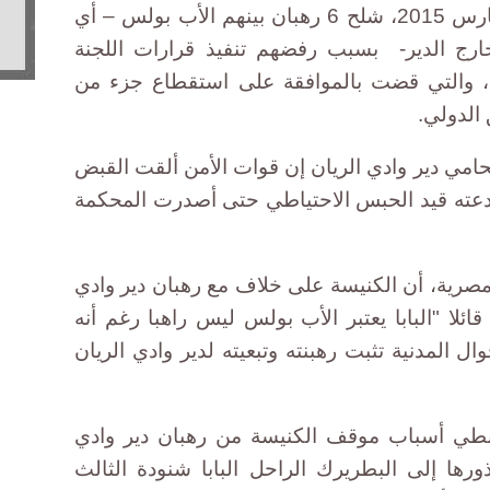
وقرر البابا تواضروس الثاني، في مارس 2015، شلح 6 رهبان بينهم الأب بولس – أي
ارج الدير- بسبب رفضهم تنفيذ قرارات اللجنة
مة، والتي قضت بالموافقة على استقطاع جزء من
 الدولي.
حامي دير وادي الريان إن قوات الأمن ألقت القبض
ولس منذ 3 أشهر وأودعته قيد الحبس الاحتياطي حتى أصدرت المحكمة
رية، أن الكنيسة على خلاف مع رهبان دير وادي
لا "البابا يعتبر الأب بولس ليس راهبا رغم أنه
ال المدنية تثبت رهبنته وتبعيته لدير وادي الريان
قبطي أسباب موقف الكنيسة من رهبان دير وادي
رها إلى البطريرك الراحل البابا شنودة الثالث