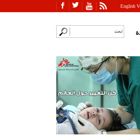
English V
ة