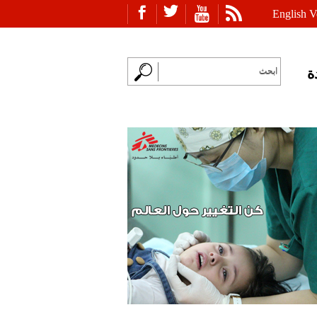
English V
ة