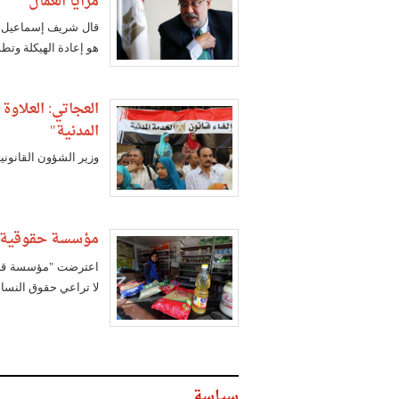
مزايا العمال
قال شريف إسماعيل، ر
هو إعادة الهيكلة وتط
المدنية"
وزير الشؤون القانوني
مؤسسة حقوقية: م
اعترضت "مؤسسة قضايا
لا تراعي حقوق النساء
سياسة