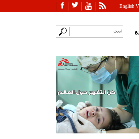
English V
ة