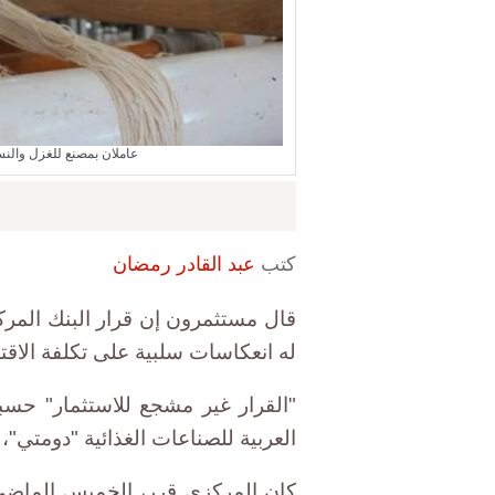
عاملان بمصنع للغزل والنس
كتب
عبد القادر رمضان
له انعكاسات سلبية على تكلفة الاق
"القرار غير مشجع للاستثمار" حس
العربية للصناعات الغذائية "دومتي"
كان المركزي قرر، الخميس الماضي، 