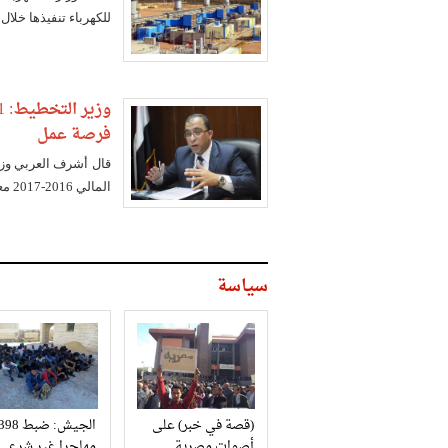
للكهرباء تنفيذها خلال العام
فرصة عمل
المالي 2016-2017 معظمها لمشروعات تنموية كثيفة العمالة ومشروعات قومية عملاقة
سياسة
(قصة في خبر) على
الجيش: ضبط 98
أصوات مصرية
مهاجرا غير شرعي