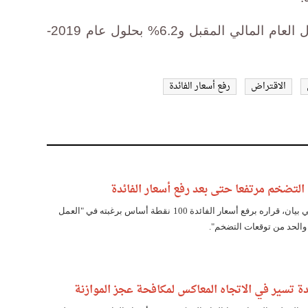
وتستهدف الحكومة 5.2% نموا خلال العام المالي المقبل و6.2% بحلول عام 2019-
الاقتراض
رفع أسعار الفائدة
التضخم مرتفعا حتى بعد رفع أسعار الفائدة
برر البنك المركزي، في بيان، قراره برفع أسعار الفائدة 100 نقطة أساس برغبته في "العمل
والحد من توقعات التضخم".
ئدة تسير في الاتجاه المعاكس لمكافحة عجز الموازنة