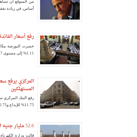
أساس، في زيادة نفقات
رفع أسعار الفائدة البنكية 
1.11% إلى مستوى 7337 نقطة، في نهاية تعاملات اليوم.
المركزي يرفع سعر
المستهلكين
11.75% للإيداع و12.75% للإقراض
52.6 مليار جنيه استثمارات القابضة للكهرباء خلال العام المالي المقبل
قالت وزارة الكهرباء،