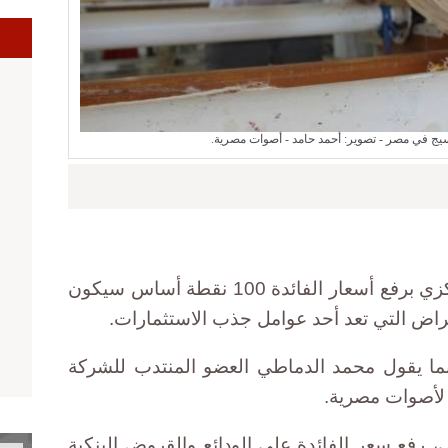
ا
يج في مصر - تصوير: أحمد حامد - أصوات مصرية.
قال مستثمرون إن قرار البنك المركزي برفع أسعار الفائدة 100 نقطة أساس سيكون
تراض التي تعد أحد عوامل جذب الاستثمارات.
بما يقول محمد الدماطي العضو المنتدب للشركة
، لأصوات مصرية.
رفع سعر الفائدة على الودائع والقروض البنكية