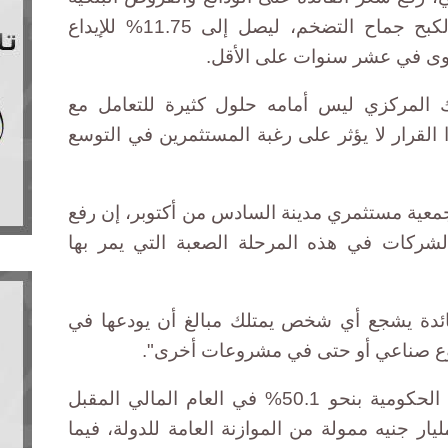
نقطة مئوية (100 نقطة أساس) لكبح جماح التضخم، ليصل إلى 11.75% للإيداع
ك المركزي ليس أمامه حلول كثيرة للتعامل مع
 القرار لا يؤثر على رغبة المستثمرين في التوسع
ية مستثمري مدينة السادس من أكتوبر، إن رفع
 الشركات في هذه المرحلة الصعبة التي يمر بها
ائدة يشجع أي شخص يمتلك مبالغ أن يودعها في
وع صناعي أو حتى في مشروعات أخرى".
وتتوقع الحكومة زيادة الاستثمارات الحكومية بنحو 50.1% في العام المالي المقبل
 107 مليار جنيه منها نحو 64 مليار جنيه ممولة من الموازنة العامة للدولة، فيما