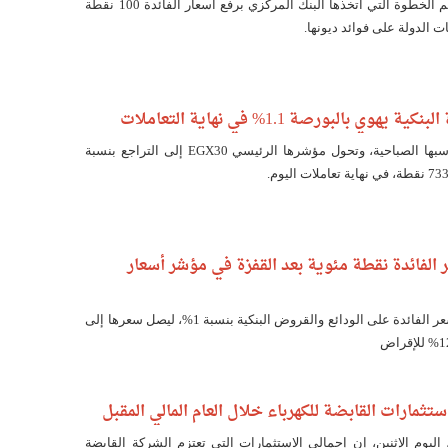
من المتوقع أن تساهم الخطوة التي اتخذها البنك المركزي برفع أسعار الفائدة 100 نقطة
 الدولة على فوائد ديونها.
يهوي بالبورصة 1.1% في نهاية التعاملات
خسرت البورصة مكاسبها الصباحية، وتحول مؤشرها الرئيسي EGX30 إلى التراجع بنسبة
 الفائدة نقطة مئوية بعد القفزة في مؤشر أسعار
رفع البنك المركزي سعر الفائدة على الودائع والقروض البنكية بنسبة 1%، ليصل سعرها إلى
 اليوم الإثنين، إن إجمالي الاستثمارات التي تعتزم الشركة القابضة