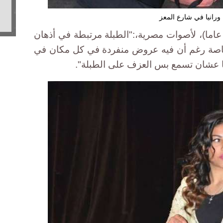
ا ورانيا في شارع المعز
تقول عازفة الإيقاع دنيا سامي(21 عاما)، لأصوات مصرية،:"الطبلة مرتبطة في أذهان
لرقاصة رغم أن فيه عروض منفردة في كل مكان في
حها عشان تسمع بس العزف على الطبلة".