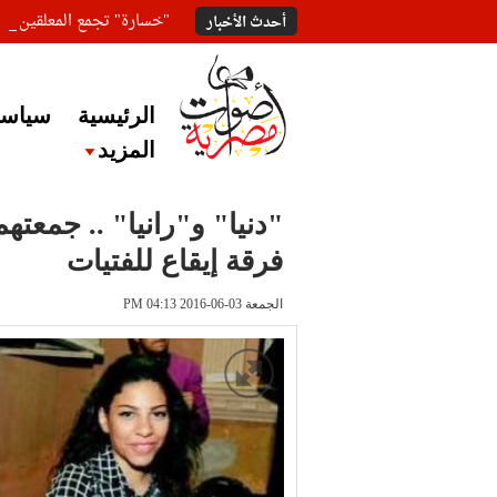
"خسارة" تجمع المعلقين ع
أحدث الأخبار
الرئيسية
سياسة
المزيد
"دنيا" و"رانيا" .. جمعت
فرقة إيقاع للفتيات
الجمعة 03-06-2016 PM 04:13