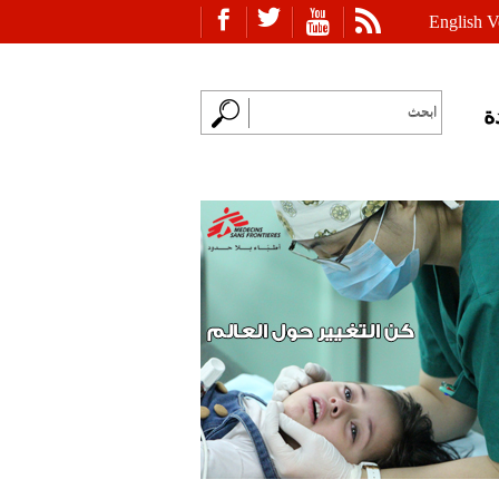
English V
ة