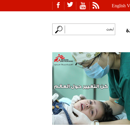
English V
ة