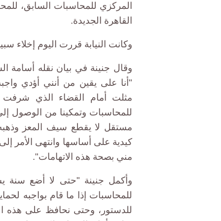
المركزي للمحاسبات السابق، للمحاكم
القاهرة الجديدة.
وكانت النيابة قررت اليوم إخلاء سبيل جنينة بكفالة 10 آلا
وقال جنينة في بيان نقله أسامة ال
"أنا على يقين من أنني أؤدي واجبه
مثلت أمام القضاء الذي شرفت با
للمحاسبات وتمكينا من الوصول إلى 
مستقل لا يقطع سيف المعز وذهبه،
كيدية على أساسها وانتهى الأمر إلى 
مني بصحة هذه الاتهامات".
وأكمل جنينة "حتى لا أضع سنة يس
للمحاسبات إذا ما قام بواجبه لحماي
للدستور، وحتى نحافظ على هذه ا