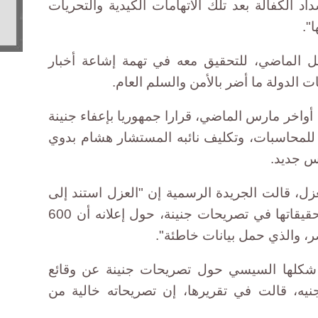
د الكفالة بعد تلك الاتهامات الكيدية والتحريات
".
بل الماضي، للتحقيق معه في تهمة إشاعة أخبار
لدولة ما أضر بالأمن والسلم العام.
أواخر مارس الماضي، قرارا جمهوريا بإعفاء جنينة
للمحاسبات، وتكليف نائبه المستشار هشام بدوي
س جديد.
زل، قالت الجريدة الرسمية إن "العزل استند إلى
بيان نيابة أمن الدولة العليا بشأن تحقيقاتها في تصريحات جنينة، حول إعلانه أن 600
ر، والذي حمل بيانات خاطئة".
 شكلها السيسي حول تصريحات جنينة عن وقائع
ت قيمتها 600 مليار جنيه، قالت في تقريرها، إن تصريحاته خالية من