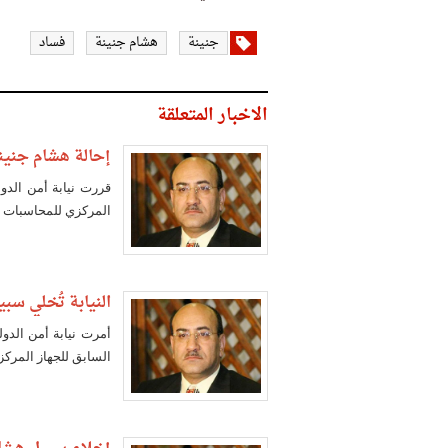
جنينة
هشام جنينة
فساد
الاخبار المتعلقة
إحالة هشام جنينة
قررت نيابة أمن الدول
المركزي للمحاسبات ال
النيابة تُخلي سبيل "جنينة" بكفال
أمرت نيابة أمن الدول
السابق للجهاز المركز