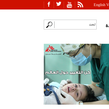
English V
ة