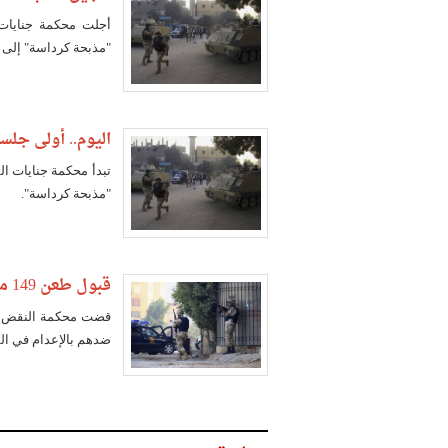
"مذبحة كرداسة" إلى جلسة 29 مايو لتغيب بعض المته
اليوم.. أولى جلسات إعادة محا
"مذبحة كرداسة".
قبول طعن 149 متهما على حكم إعدامهم في "مذبحة كرداسة"
ضدهم بالإعدام في الق