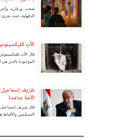
صخب وزغاريد وأجرا
الدقهلية، حيث تجرى ا
الأب فليكسينوس:
قال الأب فليكسينوس 
الموجودة بالدير هي ا
شريف إسماعيل: رو
الأمة صامدة
قال شريف إسماعيل، ر
المسلمين والأقباط هي
تفلح معها أي محاولات خ