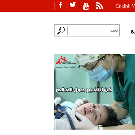
English V
ة