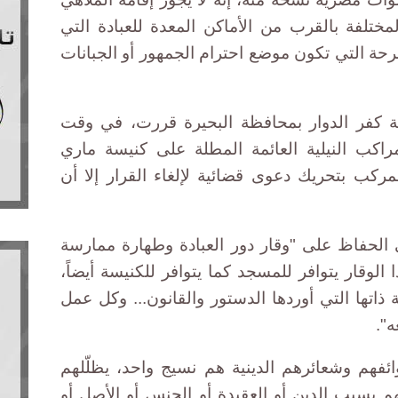
لمختلفة بالقرب من الأماكن المعدة للعبادة التي
ضرحة التي تكون موضع احترام الجمهور أو الجبانات
نة كفر الدوار بمحافظة البحيرة قررت، في وقت
اكب النيلية العائمة المطلة على كنيسة ماري
كب بتحريك دعوى قضائية لإلغاء القرار إلا أن
الحفاظ على "وقار دور العبادة وطهارة ممارسة
ا الوقار يتوافر للمسجد كما يتوافر للكنيسة أيضاً،
ة ذاتها التي أوردها الدستور والقانون... وكل عمل
ه".
ئفهم وشعائرهم الدينية هم نسيج واحد، يظلّلهم
نهم بسبب الدين أو العقيدة أو الجنس أو الأصل أو