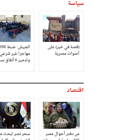
سياسة
(قصة في خبر) على
الجيش: ضبط 98
أصوات مصرية
مهاجرا غير شرعي
وتدمير 6 أنفاق بسيناء
اقتصاد
من دفتر أحوال مصر
سحر نصر تبحث مع