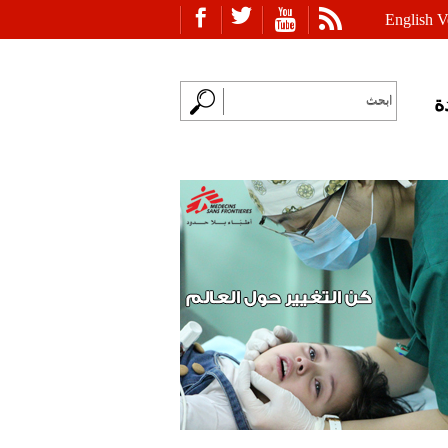
English V
ة