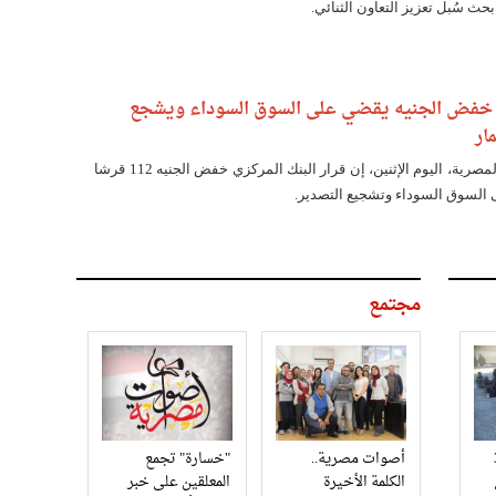
حث سُبل تعزيز التعاون الثنائي.
: خفض الجنيه يقضي على السوق السوداء ويشجع
ار
قال اتحاد الصناعات المصرية، اليوم الإثنين، إن قرار البنك المركزي خفض الجنيه 112 قرشا
السوق السوداء وتشجيع التصدير.
مجتمع
3
أصوات مصرية..
"خسارة" تجمع
الكلمة الأخيرة
المعلقين على خبر