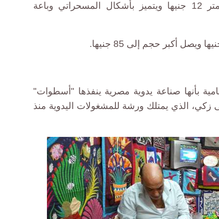
الجدران والطاولات فيبلغ سعر المتر 12 جنيها ويتميز بأشكال المسحراتي وباعة
يامية بأنها صناعة يدوية مصرية ينفذها "أسطوات"
زكي، الذي يمتلك ورشة للمشغولات اليدوية منذ