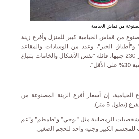
صنوعة من قماش الخيامية
وع من قماش الخيامية كبير للمنزل وأفرع زينة
 و"أطباق الخبز"، وعدد من الوسادات والمقاعد
المصنوعين من نفس القماش بسعر 230 جنيها، قائلة "نفس الأشكال والخامات بتتباع
قل".
الخيامية، إن أسعار أفرع الزينة المصنوعة من
للشخصيات الرمضانية مثل "بوجي" و"طمطم" و"عم