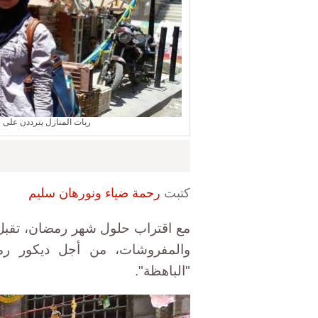
ربات المنازل يترددن على 
كتبت
رحمة ضياء ونورهان سليم
مع اقتراب حلول شهر رمضان، تقبل ر
والمفروشات، من أجل ديكور رمض
"الباهظة".