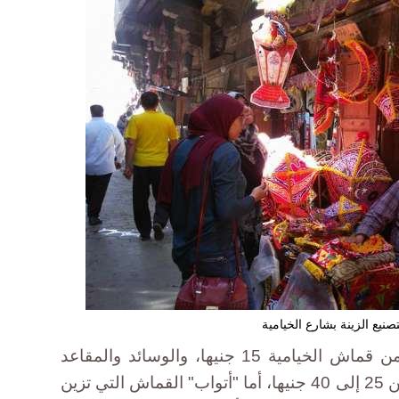
نيع الزينة بشارع الخيامية
وبلغ سعر أطباق الخبز المصنوعة من قماش الخيامية 15 جنيها، والوسائد والمقاعد
القطنية (البوف) فتتراوح أسعارها من 25 إلى 40 جنيها، أما "أتواب" القماش التي تزين