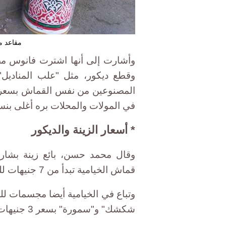
مقاعد م
وأشارت إلى أنها اشترت فانوس مصن
وقطع ديكور، مثل "علب المناديل"
في المولات والمحلات بره أغلى بنسبة 30% على الأ
* أسعار الزينة والديكور
وقال محمد حسن، بائع زينة بشارع 
قماش الخيامية تبدأ من 7 جنيهات للفرع (بطول 5 متر).
وتباع في الخيامية أيضا مجسمات 
شكشك" و"سمورة" بسعر 3 جنيهات للمجسم الكبير وجنيه واحد للحجم الصغير.