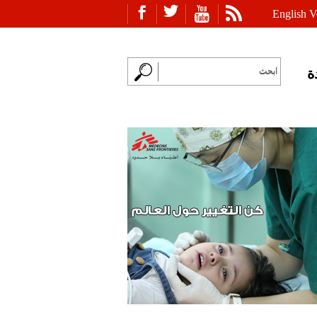
English V
ة