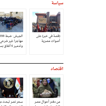
سياسة
(قصة في خبر) على
الجيش: ضبط 98
أصوات مصرية
مهاجرا غير شرعي
وتدمير 6 أنفاق بسيناء
اقتصاد
من دفتر أحوال مصر
سحر نصر تبحث مع