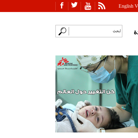
English V
ة