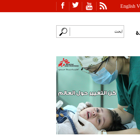
English V
ة