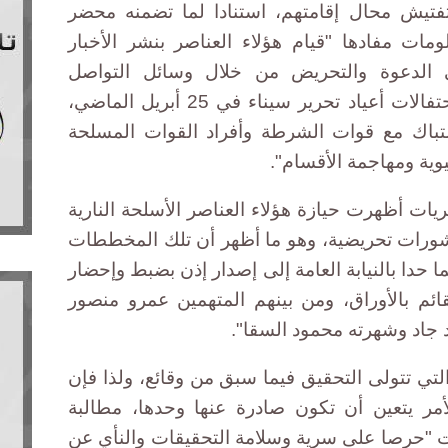
فتيش محال إقامتهم، استنادا لما تضمنه محضر
ات مفادها "قيام هؤلاء العناصر بنشر الأخبار
في الدعوة والتحريض من خلال وسائل التواصل
الاجتماعي (فيس بوك) تزامنا مع احتفالات أعياد تحرير سيناء في 25 أبريل الماضي،
تباك مع قوات الشرطة وأفراد القوات المسلحة
وية ومهاجمة الأقسام".
يات أظهرت حيازة هؤلاء العناصر الأسلحة النارية
ورات تحريضية، وهو ما أظهر أن تلك المخططات
ما حدا بالنيابة العامة إلى إصدار إذن بضبط وإحضار
قائم بالأوراق، ومن بينهم المتهمين عمرو منصور
جاد وشهرته محمود السقا".
التي تتولى التحقيق فيما سبق من وقائع، ولذا فإن
مر يتعين أن تكون صادرة عنها وحدها، مطالبة
ت "حرصا على سرية وسلامة التحقيقات والنأي عن