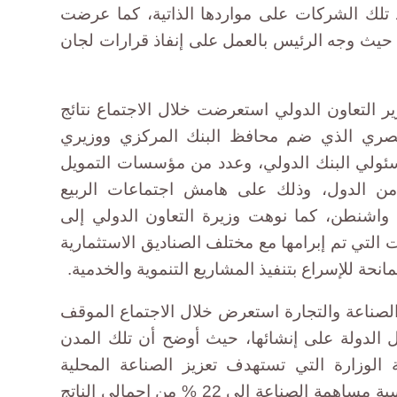
تلك الشركات على مواردها الذاتية، كما عرضت
 حيث وجه الرئيس بالعمل على إنفاذ قرارات لجان
التعاون الدولي استعرضت خلال الاجتماع نتائج
لمصري الذي ضم محافظ البنك المركزي ووزيري
مسئولي البنك الدولي، وعدد من مؤسسات التمويل
دد من الدول، وذلك على هامش اجتماعات الربيع
 واشنطن، كما نوهت وزيرة التعاون الدولي إلى
ات التي تم إبرامها مع مختلف الصناديق الاستثمارية
لمانحة للإسراع بتنفيذ المشاريع التنموية والخدمية.
صناعة والتجارة استعرض خلال الاجتماع الموقف
ل الدولة على إنشائها، حيث أوضح أن تلك المدن
ة الوزارة التي تستهدف تعزيز الصناعة المحلية
وتنميتها بمعدل 8% سنويًا، لتصل نسبة مساهمة الصناعة إلى 22 % من إجمالي الناتج