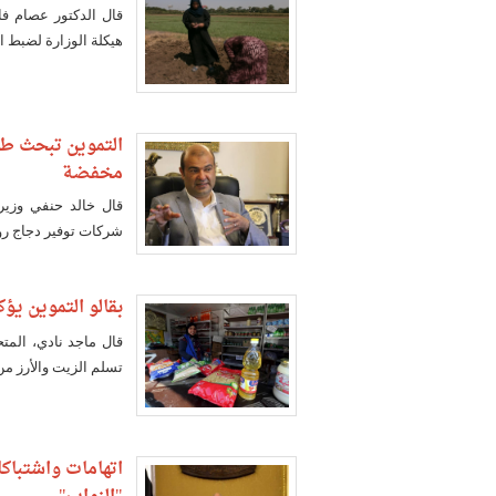
قال الدكتور عصام فا
هيكلة الوزارة لضبط ا
التموين تبحث طر
مخفضة
شركات توفير دجاج رو
بقالو التموين يؤك
قال ماجد نادي، المت
تسلم الزيت والأرز من
اتهامات واشتباك