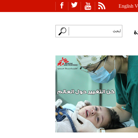
English V
ة