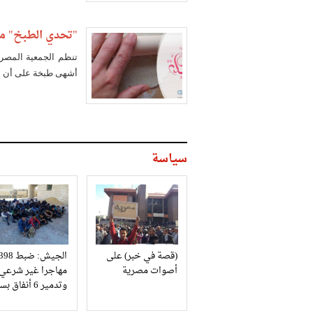
"تحدي الطبخ" مس
تنظم الجمعية المص
أشهى طبخة على أن ي
سياسة
(قصة في خبر) على
الجيش: ضبط 98
أصوات مصرية
مهاجرا غير شرعي
وتدمير 6 أنفاق بسيناء