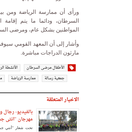
ورأى أن ممارسة الرياضة ومن بين
السرطان، ودائما ما يتم إقامة ا
المواطنين بشكل عام، ومرضى ال
وأشار إلى أن المعهد القومي سيوفر
مارثون الدراجات مباشرة.
الأطفال مرضى السرطان
الأنشطة الر
جمعية رسالة
ممارسة الرياضة
م
الاخبار المتعلقة
بالفيديو- رجال 
مهرجان "انتي جم
تحت شعار "أنتي جمي