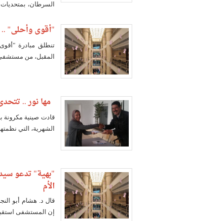
السرطان، بمتحديات 
المقاومة.
"أقوى وأحلى" ..
المقبل، من مستشفى "
مها نور .. تتحدى
قادت صينية مكرونة ب
الشهرية، التي نظمته
"بهية" تدعو سيد
الأم
قال د. هشام أبو الن
إن المستشفى استقبل ما يقرب من 15 ألف 