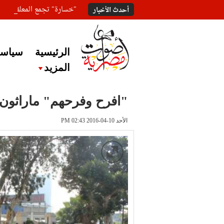
"خسارة" تجمع المعلقين ع
أحدث الأخبار
الرئيسية
سياسة
المزيد
"افرح وفرحهم" ماراثو
الأحد 10-04-2016 PM 02:43