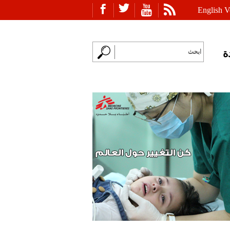
English V
ة