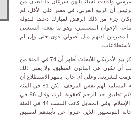
 مرسي وأفادت نساء بأنهن سرعان ما أبعدن من
رئيس أن الربيع العربي، في مصر على الأقل، لم
وكان جزء من ذلك الرفض لمبارك دحضا للدولة
لجماعة الإخوان المسلمين، وهو ما يفعله السيسي
ن المصريين لديهم ميل أصولي قوي حتى وإن لم
لاستطلاعات.
وذكر التقرير أن استطلاعا أجراه مركز بيو الأمريكي للأبحاث أظهر أن 74 في المئة من
ب أن تكون هي القانون المطبق. ولا يعني ذلك
زمت للشريعة. وعلى أي حال، يظهر الاستطلاع أن
أغلب الناس في الدول ذات الأغلبية المسلمة لهم نفس الموقف. لكن 81 في المئة
من المصريين يعتقدون أن من الملائم تطبيق حد الرجم كعقوبة للزنا، وقال 86 في
المئة إنه يجب قتل من يرتدون عن الإسلام. وفي المقابل كانت النسب 44 في المئة
حالة التونسيين الذين عبروا عن تأييدهم لتطبيق