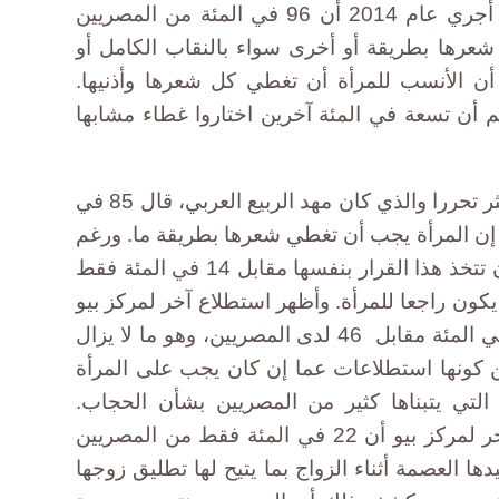
وبخصوص الحجاب، أظهر استطلاع أجري عام 2014 أن 96 في المئة من المصريين
عرها بطريقة أو أخرى سواء بالنقاب الكامل أو
تبر 73 في المئة أن الأنسب للمرأة أن تغطي كل شعرها وأذنيها.
ل رغم أن تسعة في المئة آخرين اختاروا غطاء مشابها
لكن اللافت أنه في تونس، البلد الأكثر تحررا والذي كان مهد الربيع العربي، قال 85 في
إن المرأة يجب أن تغطي شعرها بطريقة ما. ورغم
ذلك يعتقد 56 في المئة أنها يجب أن تتخذ هذا القرار بنفسها مقابل 14 في المئة فقط
كون راجعا للمرأة. وأظهر استطلاع آخر لمركز بيو
أن النسبة لدى التونسيين تبلغ 89 في المئة مقابل 46 لدى المصريين، وهو ما لا يزال
 كونها استطلاعات عما إن كان يجب على المرأة
 التي يتبناها كثير من المصريين بشأن الحجاب.
وإضافة إلى ذلك، أظهر استطلاع آخر لمركز بيو أن 22 في المئة فقط من المصريين
ا العصمة أثناء الزواج بما يتيح لها تطليق زوجها