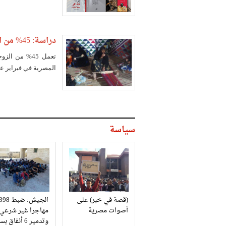
وأكدته أديبات وكاتبا
دراسة: 45% من الزوجات يعملن بدلا من أزواجهن
تعمل 45% من
المصرية في فبراير عام 15
سياسة
(قصة في خبر) على
الجيش: ضبط 98
أصوات مصرية
مهاجرا غير شرعي
وتدمير 6 أنفاق بسيناء