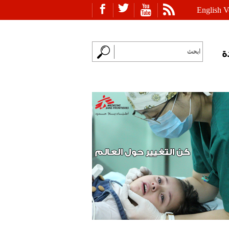
English V
ة